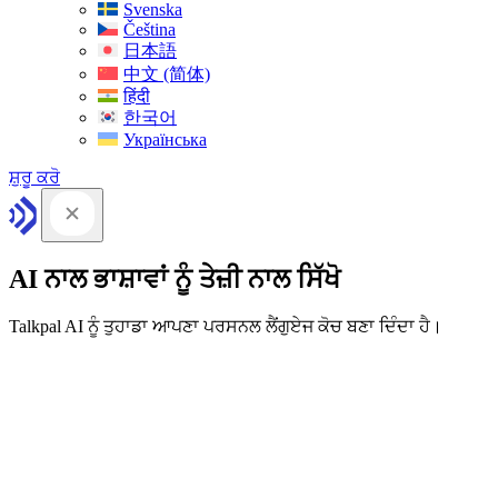
Svenska
Čeština
日本語
中文 (简体)
हिंदी
한국어
Українська
ਸ਼ੁਰੂ ਕਰੋ
AI ਨਾਲ ਭਾਸ਼ਾਵਾਂ ਨੂੰ ਤੇਜ਼ੀ ਨਾਲ ਸਿੱਖੋ
Talkpal AI ਨੂੰ ਤੁਹਾਡਾ ਆਪਣਾ ਪਰਸਨਲ ਲੈਂਗੁਏਜ ਕੋਚ ਬਣਾ ਦਿੰਦਾ ਹੈ।