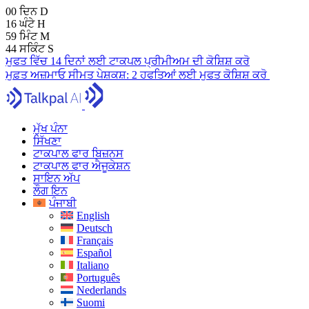
00
ਦਿਨ
D
16
ਘੰਟੇ
H
59
ਮਿੰਟ
M
43
ਸਕਿੰਟ
S
ਮੁਫਤ ਵਿੱਚ 14 ਦਿਨਾਂ ਲਈ ਟਾਕਪਲ ਪ੍ਰੀਮੀਅਮ ਦੀ ਕੋਸ਼ਿਸ਼ ਕਰੋ
ਮੁਫ਼ਤ ਅਜ਼ਮਾਓ
ਸੀਮਤ ਪੇਸ਼ਕਸ਼:
2 ਹਫਤਿਆਂ ਲਈ ਮੁਫਤ ਕੋਸ਼ਿਸ਼ ਕਰੋ
ਮੁੱਖ ਪੰਨਾ
ਸਿੱਖਣਾ
ਟਾਕਪਾਲ ਫਾਰ ਬਿਜ਼ਨਸ
ਟਾਕਪਾਲ ਫਾਰ ਐਜੂਕੇਸ਼ਨ
ਸਾਇਨ ਅੱਪ
ਲੌਗ ਇਨ
ਪੰਜਾਬੀ
English
Deutsch
Français
Español
Italiano
Português
Nederlands
Suomi