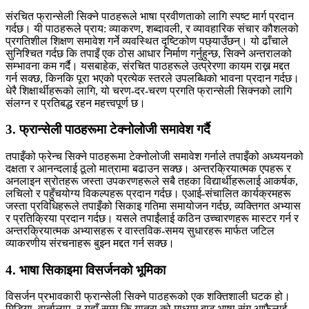
संरचित फ्रान्सेली सिक्ने पाठहरूले भाषा प्रवीणताको लागि स्पष्ट मार्ग प्रदान
गर्दछ। यी पाठहरूले प्राय: व्याकरण, शब्दावली, र व्यावहारिक संचार कौशलको
प्रगतिशील शिक्षण समावेश गर्ने व्यवस्थित दृष्टिकोण पछ्याउँछन्। यो ढाँचाले
सुनिश्चित गर्दछ कि तपाइँ एक ठोस आधार निर्माण गर्नुहुन्छ, सिक्ने अन्तरालको
सम्भावना कम गर्दै। यसबाहेक, संरचित पाठहरूले उत्प्रेरणा कायम राख्न मद्दत
गर्न सक्छ, किनकि पूरा भएको प्रत्येक स्तरले उपलब्धिको भावना प्रदान गर्दछ।
धेरै शिक्षार्थीहरूको लागि, यो चरण-दर-चरण प्रगति फ्रान्सेली सिक्नको लागि
संलग्न र प्रतिबद्ध रहन महत्त्वपूर्ण छ।
3. फ्रान्सेली पाठहरूमा टेक्नोलोजी समावेश गर्दै
तपाइँको फ्रेन्च सिक्ने पाठहरूमा टेक्नोलोजी समावेश गर्नाले तपाइँको अध्ययनको
दक्षता र आनन्दलाई ठूलो मात्रामा बढाउन सक्छ। अन्तरक्रियात्मक एपहरू र
अनलाइन स्रोतहरू जस्ता उपकरणहरूले सबै तहका विद्यार्थीहरूलाई आकर्षक,
लचिलो र पहुँचयोग्य विकल्पहरू प्रदान गर्दछ। एआई-संचालित कार्यक्रमहरू
जस्ता प्रविधिहरूले तपाइँको सिकाइ गतिमा समायोजन गर्दछ, व्यक्तिगत अभ्यास
र प्रतिक्रिया प्रदान गर्दछ। यसले तपाईंलाई कठिन उच्चारणहरू मास्टर गर्न र
अन्तरक्रियात्मक अभ्यासहरू र वास्तविक-समय सुधारहरू मार्फत जटिल
व्याकरणीय संरचनाहरू बुझ्न मद्दत गर्न सक्छ।
4. भाषा सिकाइमा विसर्जनको भूमिका
विसर्जन प्रभावकारी फ्रान्सेली सिक्ने पाठहरूको एक शक्तिशाली घटक हो।
मिडिया, वार्तालाप, र यहाँ सम्म कि यात्रा को माध्यम बाट भाषा संग आफैलाई