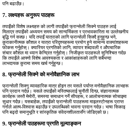
पनि बढाउँछ।
7. लक्ष्यहरू अनुरूप पाठहरू
तपाइँको विशेष लक्ष्यहरु को लागी तपाइँको फ्रान्सेली सिक्ने पाठहरु लाई
मिलाएर तपाइँको अध्ययन समय को सान्दर्भिकता र प्रभावकारिता मा उल्लेखनीय
बृद्धि गर्न सक्छ। यदि तपाइँ यात्राको लागि फ्रान्सेली सिक्दै हुनुहुन्छ भने,
कुराकानीत्मक कौशल र यात्रा परिदृश्यहरूमा प्रयोग हुने सामान्य वाक्यांशहरूमा
फोकस गर्नुहोस्। क्यारियर प्रगतिको लागि, व्यापार शब्दावली र औपचारिक
संचार कौशल मा ध्यान केन्द्रित गर्नुहोस्। निजीकृत पाठहरूले सुनिश्चित गर्दछ
कि तपाईंले आफ्नो विशेष आवश्यकता र आकांक्षाहरूको लागि सबैभन्दा
लाभदायक कुरामा समय खर्च गर्नुहुन्छ।
8. फ्रान्सेली सिक्ने को मनोवैज्ञानिक लाभ
फ्रान्सेली सिक्नु व्यावहारिक मात्र होइन तर यसले पर्याप्त मनोवैज्ञानिक लाभहरू
पनि प्रदान गर्दछ। यसले तपाईंको मस्तिष्कलाई चुनौती दिन्छ, संज्ञानात्मक
कार्यहरू जस्तै मेमोरी, समस्या समाधान गर्ने सीपहरू, र आलोचनात्मक सोचाइमा
सुधार गर्दछ। यसबाहेक, तपाईंको फ्रान्सेली पाठहरूमा माइलस्टोनहरू प्राप्त
गर्नाले आत्म-विश्वास बढाउँछ र उपलब्धिको भावना प्रदान गर्दछ। भाषा सिकाइ
पनि बढ्दो समानुभूति र सांस्कृतिक संवेदनशीलतासँग जोडिएको छ।
9. फ्रान्सेली पाठहरूमा प्रगति मूल्याङ्कन