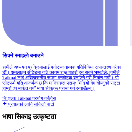
सिक्ने रमाइलो बनाउने
हामीले अध्ययन प्रक्रियालाई मनोरञ्जनात्मक गतिविधिमा रूपान्तरण गरेका
छौं। अनलाइन सेटिङमा गति कायम राख्न गाह्रो हुन सक्ने भएकोले, हामीले
Talkpal लाई अविश्वसनीय रूपमा मनमोहक बनाउने गरी निर्माण गर्यौं। यो
प्लेटफर्म यति आकर्षक छ कि मानिसहरू प्रायः भिडियो गेम खेल्नुको सट्टा
हाम्रो एप मार्फत नयाँ भाषा सीपहरू प्राप्त गर्न रुचाउँछन्।
निःशुल्क Talkpal प्रयोग गर्नुहोस्
प्रवाहको लागि सजिलो बाटो
भाषा सिकाइ उत्कृष्टता