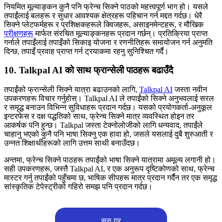
नियमित मूल्याङ्कन कुनै पनि फ्रेन्च सिक्ने पाठको महत्त्वपूर्ण भाग हो। यसले
तपाईंलाई बलहरू र सुधार आवश्यक क्षेत्रहरू पहिचान गर्न मद्दत गर्दछ। धेरै
सिक्ने प्लेटफर्महरू र प्रशिक्षकहरूले क्विजहरू, असाइनमेन्टहरू, र मौखिक
परीक्षणहरू
मार्फत संरचित मूल्याङ्कनहरू प्रदान गर्छन्। प्रतिक्रिया प्राप्त
गर्नाले तपाइँलाई तपाइँको सिकाइ योजना र रणनीतिहरू समायोजन गर्न अनुमति
दिन्छ, तपाइँ प्रवाह प्राप्त गर्न ट्रयाकमा रहनु सुनिश्चित गर्दै।
10. Talkpal AI को साथ फ्रान्सेली पाठहरू बढाउँदै
तपाईंको फ्रान्सेली सिक्ने यात्रा बढाउनको लागि,
Talkpal AI
जस्ता नवीन
उपकरणहरू विचार गर्नुहोस्। Talkpal AI ले तपाईंको सिक्ने अनुभवलाई सरल
र समृद्ध बनाउन विभिन्न सुविधाहरू प्रदान गर्दछ। यसको प्रयोगकर्ता-अनुकूल
इन्टरफेस र दक्ष पद्धतिको साथ, फ्रेन्च सिक्ने मात्र व्यवस्थित होइन तर
आकर्षक पनि हुन्छ। Talkpal जस्ता टेक्नोलोजीको लागि धन्यवाद, तपाईंले
चाहानु भएको कुनै पनि भाषा सिक्नु एक हावा हो, जसले यसलाई दुबै शुरुआती र
उन्नत शिक्षार्थीहरूको लागि उत्तम साथी बनाउँदछ।
अन्तमा, फ्रेन्च सिक्ने पाठहरू तपाईंको भाषा सिक्ने यात्रामा अमूल्य लगानी हो।
सही उपकरणहरू, जस्तै Talkpal AI, र एक अनुरूप दृष्टिकोणको साथ, फ्रेन्च
मास्टर गर्नु तपाईंको पहुँचमा छ, भाषिक सीपहरू मात्र प्रदान गर्दैन तर एक समृद्ध
सांस्कृतिक टेपेस्ट्रीको गहिरो समझ पनि प्रदान गर्दछ।
सुरु गर