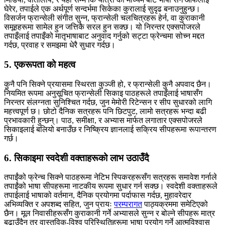
घेरेर, तपाईले एक अर्थपूर्ण सन्दर्भमा सिकेका कुरालाई सुदृढ बनाउनुहुन्छ।
विसर्जन फ्रान्सेली संगीत सुन्न, फ्रान्सेली चलचित्रहरू हेर्न, वा कुराकानी
समूहहरूमा सामेल हुन जत्तिकै सरल हुन सक्छ। यो निरन्तर एक्सपोजरले
तपाइँलाई तपाइँको मातृभाषाबाट अनुवाद गर्नुको सट्टा फ्रेन्चमा सोच्न मद्दत
गर्दछ, प्रवाह र समझमा धेरै सुधार गर्दछ।
5. एकरूपता को महत्व
कुनै पनि सिक्ने प्रयासमा स्थिरता कुञ्जी हो, र फ्रान्सेली कुनै अपवाद छैन।
नियमित रूपमा अनुसूचित फ्रान्सेली सिकाइ पाठहरूले तपाइँलाई भाषासँग
निरन्तर संलग्नता सुनिश्चित गर्दछ, जुन मेमोरी रिटेन्सन र सीप सुधारको लागि
महत्त्वपूर्ण छ। छोटो दैनिक सत्रहरू पनि छिटपुट, लामो सत्रहरू भन्दा बढी
प्रभावकारी हुन्छन्। पाठ, समीक्षा, र अभ्यास मार्फत लगातार एक्सपोजरले
सिकाइलाई बलियो बनाउँछ र निष्क्रिय ज्ञानलाई सक्रिय सीपहरूमा रूपान्तरण
गर्छ।
6. सिकाइमा स्वदेशी वक्ताहरूको लाभ उठाउँदै
तपाईंको फ्रेन्च सिक्ने पाठहरूमा नेटिभ स्पिकरहरूसँग सत्रहरू समावेश गर्नाले
तपाईंको भाषा सीपहरूमा नाटकीय रूपमा सुधार गर्न सक्छ। स्वदेशी वक्ताहरूले
तपाईलाई भाषाको वर्तमान, दैनिक प्रयोगमा पर्दाफास गर्दछ, मुहावरेदार
अभिव्यक्ति र अपशब्द सहित, जुन प्रायः
परम्परागत
पाठ्यक्रममा समेटिएको
छैन। मूल निवासीहरूसँग कुराकानी गर्ने अभ्यासले सुन्न र बोल्ने सीपहरू मात्र
बढाउँदैन तर वास्तविक-विश्व परिस्थितिहरूमा भाषा प्रयोग गर्ने आत्मविश्वास