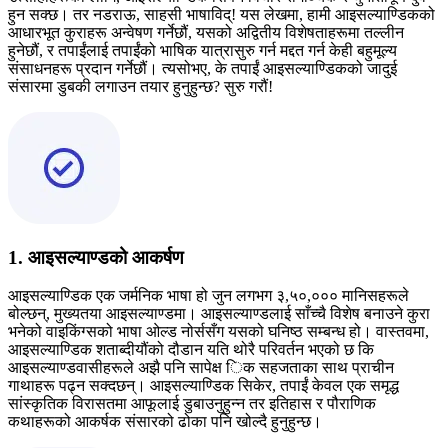
हुन सक्छ। तर नडराऊ, साहसी भाषाविद्! यस लेखमा, हामी आइसल्याण्डिकको
आधारभूत कुराहरू अन्वेषण गर्नेछौं, यसको अद्वितीय विशेषताहरूमा तल्लीन
हुनेछौं, र तपाईंलाई तपाईंको भाषिक यात्रासुरु गर्न मद्दत गर्न केही बहुमूल्य
संसाधनहरू प्रदान गर्नेछौं। त्यसोभए, के तपाईं आइसल्याण्डिकको जादुई
संसारमा डुबकी लगाउन तयार हुनुहुन्छ? सुरु गरौं!
1. आइसल्याण्डको आकर्षण
आइसल्याण्डिक एक जर्मनिक भाषा हो जुन लगभग ३,५०,००० मानिसहरूले
बोल्छन्, मुख्यतया आइसल्याण्डमा। आइसल्याण्डलाई साँच्चै विशेष बनाउने कुरा
भनेको वाइकिंग्सको भाषा ओल्ड नोर्ससँग यसको घनिष्ठ सम्बन्ध हो। वास्तवमा,
आइसल्याण्डिक शताब्दीयौंको दौडान यति थोरै परिवर्तन भएको छ कि
आइसल्याण्डवासीहरूले अझै पनि सापेक्ष िक सहजताका साथ प्राचीन
गाथाहरू पढ्न सक्दछन्। आइसल्याण्डिक सिकेर, तपाईं केवल एक समृद्ध
सांस्कृतिक विरासतमा आफूलाई डुबाउनुहुन्न तर इतिहास र पौराणिक
कथाहरूको आकर्षक संसारको ढोका पनि खोल्दै हुनुहुन्छ।