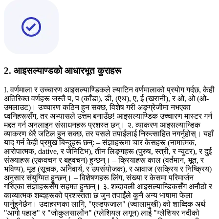
2. आइसल्याण्डको आधारभूत कुराहरू
I. वर्णमाला र उच्चारण आइसल्याण्डिकले ल्याटिन वर्णमालाको प्रयोग गर्दछ, केही
अतिरिक्त वर्णहरू जस्तै प, प (काँडा), डी, (एथ), ए, ई (खरानी), र ओ, ओ (ओ-
उमलाउट)। उच्चारण कठिन हुन सक्छ, विशेष गरी अङ्ग्रेजीमा नभएका
ध्वनिहरूसँग, तर अभ्यासले उत्तम बनाउँछ! आइसल्याण्डिक उच्चारण मास्टर गर्न
मद्दत गर्न अनलाइन संसाधनहरू प्रशस्त छन्। २. व्याकरण आइसल्यान्डिक
व्याकरण धेरै जटिल हुन सक्छ, तर यसले तपाईंलाई निरुत्साहित नगर्नुहोस्। यहाँ
याद गर्न केही प्रमुख बिन्दुहरू छन्: – संज्ञाहरूमा चार केसहरू (नामात्मक,
आरोपात्मक, dative, र जेनिटिभ), तीन लिङ्गहरू (पुरुष, स्त्री, र न्युटर), र दुई
संख्याहरू (एकवचन र बहुवचन) हुन्छन्। – क्रियाहरू काल (वर्तमान, भूत, र
भविष्य), मूड (सूचक, अनिवार्य, र उपसंयोजक), र आवाज (सक्रिय र निष्क्रिय)
अनुसार संयुग्मित हुन्छन्। – विशेषणहरू लिंग, संख्या र केसमा परिमार्जन
गरिएका संज्ञाहरूसँग सहमत हुन्छन्। ३. शब्दावली आइसल्यान्डिकसँग अनौठो र
काव्यात्मक शब्दहरूको प्रशस्तता छ जुन तपाईंले कुनै अन्य भाषामा फेला
पार्नुहुनेछैन। उदाहरणका लागि, "एल्डफजाल" (ज्वालामुखी) को शाब्दिक अर्थ
"आगो पहाड" र "जोकुलसार्लोन" (ग्लेशियल लगून) लाई "ग्लेशियर नदीको