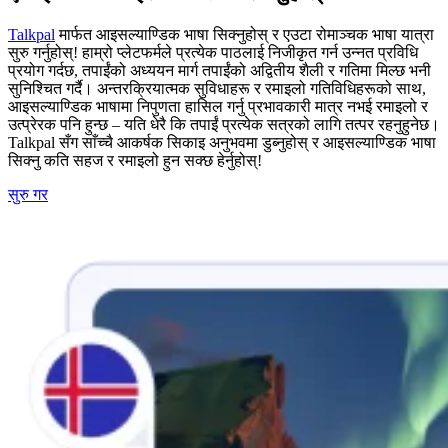
Talkpal
मार्फत आइसल्याण्डिक भाषा सिक्नुहोस् र एउटा रोमाञ्चक भाषा यात्रा
सुरु गर्नुहोस्! हाम्रो प्लेटफर्मले प्रत्येक पाठलाई निजीकृत गर्न उन्नत प्रविधि
प्रयोग गर्दछ, तपाईंको अध्ययन मार्ग तपाईंको अद्वितीय शैली र गतिमा मिल्छ भनी
सुनिश्चित गर्दै। अन्तरक्रियात्मक सुविधाहरू र रमाइलो गतिविधिहरूको साथ,
आइसल्याण्डिक भाषामा निपुणता हासिल गर्नु प्रभावकारी मात्र नभई रमाइलो र
उत्प्रेरक पनि हुन्छ – यति धेरै कि तपाईं प्रत्येक सत्रको लागि तत्पर रहनुहुनेछ।
Talkpal सँग साँच्चै आकर्षक सिकाइ अनुभवमा डुब्नुहोस् र आइसल्याण्डिक भाषा
सिक्नु कति सहज र रमाइलो हुन सक्छ हेर्नुहोस्!
सुरु गर