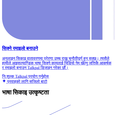
सिक्ने रमाइलो बनाउने
अनलाइन सिकाइ वातावरणमा प्रेरणा उच्च राख्नु चुनौतीपूर्ण हुन सक्छ। त्यसैले
हामीले आइसल्याण्डिक भाषा सिक्ने कामलाई भिडियो गेम खेल्नु जत्तिकै आकर्षक
र रमाइलो बनाउन Talkpal डिजाइन गरेका छौं।
निःशुल्क Talkpal प्रयोग गर्नुहोस्
प्रवाहको लागि सजिलो बाटो
भाषा सिकाइ उत्कृष्टता