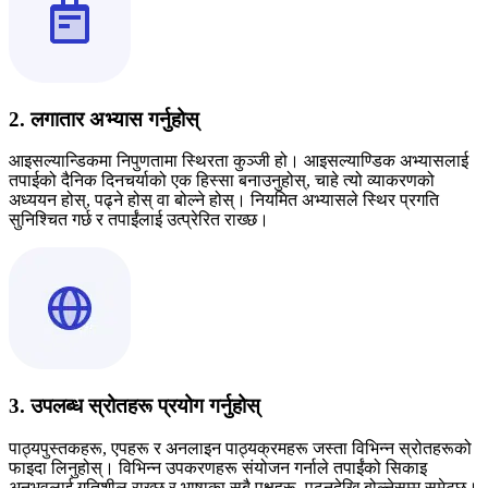
2. लगातार अभ्यास गर्नुहोस्
आइसल्यान्डिकमा निपुणतामा स्थिरता कुञ्जी हो। आइसल्याण्डिक अभ्यासलाई
तपाईको दैनिक दिनचर्याको एक हिस्सा बनाउनुहोस्, चाहे त्यो व्याकरणको
अध्ययन होस्, पढ्ने होस् वा बोल्ने होस्। नियमित अभ्यासले स्थिर प्रगति
सुनिश्चित गर्छ र तपाईंलाई उत्प्रेरित राख्छ।
3. उपलब्ध स्रोतहरू प्रयोग गर्नुहोस्
पाठ्यपुस्तकहरू, एपहरू र अनलाइन पाठ्यक्रमहरू जस्ता विभिन्न स्रोतहरूको
फाइदा लिनुहोस्। विभिन्न उपकरणहरू संयोजन गर्नाले तपाईंको सिकाइ
अनुभवलाई गतिशील राख्छ र भाषाका सबै पक्षहरू, पढ्नदेखि बोल्नेसम्म समेट्छ।