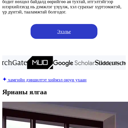
бодит нөхцөл байдалд өөрийгөө ая тухтай, итгэлтэйгээр
илэрхийлэхэд нь дэмжлэг үзүүлж, хэл сурахыг хүртээмжтэй,
үр дүнтэй, тааламжтай болгодог.
Эхэлье
хамгийн дэвшилтэт хиймэл оюун ухаан
Ярианы ялгаа