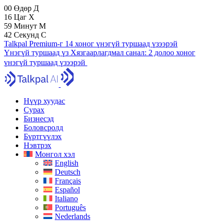
00
Өдөр
Д
16
Цаг
Х
59
Минут
М
41
Секунд
С
Talkpal Premium-г 14 хоног үнэгүй туршаад үзээрэй
Үнэгүй туршаад үз
Хязгаарлагдмал санал:
2 долоо хоног
үнэгүй туршаад үзээрэй
Нүүр хуудас
Сурах
Бизнесэд
Боловсролд
Бүртгүүлэх
Нэвтрэх
Монгол хэл
English
Deutsch
Français
Español
Italiano
Português
Nederlands