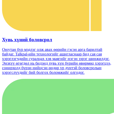
Хувь хүний ​​боловсрол
Оюутан бүр мэдлэг олж авах өөрийн гэсэн арга барилтай
байдаг. Talkpal-ийн технологийг ашигласнаар бид сая сая
хэрэглэгчдийн суралцах хэв маягийг нэгэн зэрэг шинжилдэг.
Энэхүү өгөгдөл нь бидэнд хувь хүн бүрийн өвөрмөц хэрэгцээ,
сонирхолд бүрэн нийцсэн өндөр үр дүнтэй боловсролын
хэрэгслүүдийг бий болгох боломжийг олгодог.