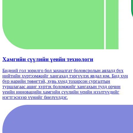
Хамгийн сүүлийн үеийн технологи
Бидний гол зорилго бол захиалгат боловсролын аялалд бүх
нийтийн хүртээмжийг хангахад тэргүүлэх явдал юм. Бид хүн
бүр нарийн төвөгтэй, хувь хүнд тохирсон сургалтын
туршлагаас ашиг хүртэх боломжийг хангахын тулд орчин
үеийн инновацийн хамгийн сүүлийн үеийн нээлтүүдийг
нэгтгэснээр үүнийг биелүүлдэг.