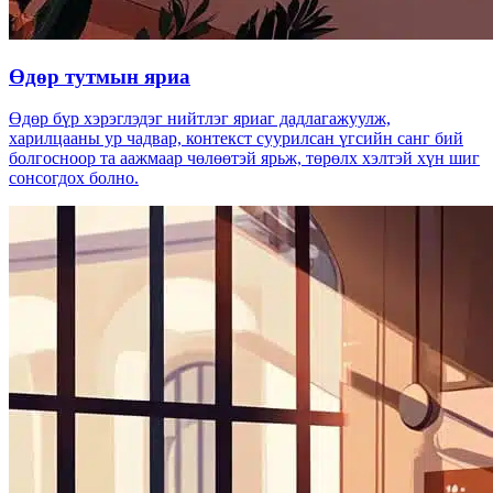
Өдөр тутмын яриа
Өдөр бүр хэрэглэдэг нийтлэг яриаг дадлагажуулж,
харилцааны ур чадвар, контекст суурилсан үгсийн санг бий
болгосноор та аажмаар чөлөөтэй ярьж, төрөлх хэлтэй хүн шиг
сонсогдох болно.