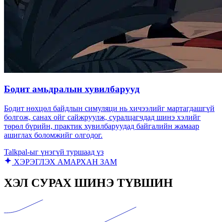
Бодит амьдралын хувилбарууд
Бодит нөхцөл байдлын симуляци нь хичээлийг мартагдашгүй
болгож, санах ойг сайжруулж, суралцагчдад шинэ хэлийг
төрөл бүрийн, практик хувилбаруудад байгалийн жамаар
ашиглах боломжийг олгодог.
Talkpal-ыг үнэгүй туршаад үз
ХЭРЭГЛЭХ АМАРХАН ЗАМ
ХЭЛ СУРАХ ШИНЭ ТҮВШИН