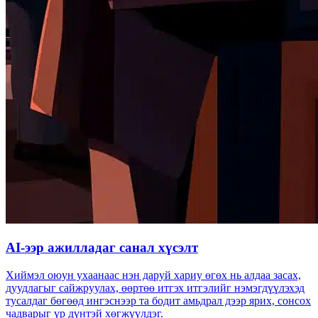
AI-ээр ажилладаг санал хүсэлт
Хиймэл оюун ухаанаас нэн даруй хариу өгөх нь алдаа засах,
дуудлагыг сайжруулах, өөртөө итгэх итгэлийг нэмэгдүүлэхэд
тусалдаг бөгөөд ингэснээр та бодит амьдрал дээр ярих, сонсох
чадварыг үр дүнтэй хөгжүүлдэг.