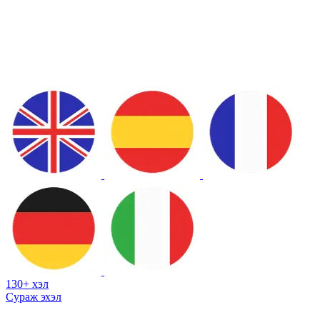
130+ хэл
Сураж эхэл