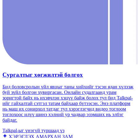
Сургалтыг хөгжилтэй болгох
Бид боловсролын үйл явцыг таны хийхийг тэсэн ядан хүлээж
буй зүйл болгон хувиргасан. Онлайн судалгаанд урам
зоригтой байх нь ихэвчлэн хэцүү байж болох тул бид Talkpal-
ийг гайхалтай сэтгэл татам байхаар бүтээсэн. Энэ платформ
нь маш их сонирхол татдаг тул хэрэглэгчид видео тоглоом
тоглохоос илүү шинэ хэлний ур чадвар эзэмших нь элбэг
байдаг.
Talkpal-ыг үнэгүй туршаад үз
ХЭРЭГЛЭХ АМАРХАН ЗАМ