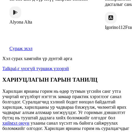
дасгалыг санал болгодог."
хүмүүст зор
дасгалыг са
Igorino112France
Alex Azem
Сураж эхэл
Хэл сурах хамгийн үр дүнтэй арга
Talkpal-г үнэгүй туршиж үзээрэй
ХАРИУЦЛАГЫН ГАРЫН ТАНИЛЦ
Харилцан ярианы горим нь өдөр тутмын үгсийн санг утга
учиртай өгүүлбэрт нэгтгэх замаар практик хэрэглээг санал
болгодог. Суралцагчид хэлний бодит нөхцөл байдалтай
харилцаж, харилцааны ур чадвараа бэхжүүлж, чөлөөтэй ярих
чадварыг алхам алхмаар хөгжүүлдэг. Уг горимын дэвшилтэт
бүтэц нь тууштай дадлага хийх боломжийг олгодог бол
хиймэл оюун
ухааны санал хүсэлт нь байнга сайжруулах
боломжийг олгодог. Харилцан ярианы горим нь суралцагчдыг