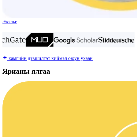
Эхэлье
хамгийн дэвшилтэт хиймэл оюун ухаан
Ярианы ялгаа