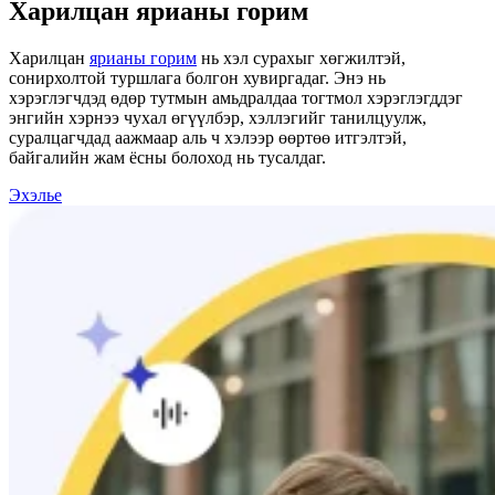
Харилцан ярианы горим
Харилцан
ярианы горим
нь хэл сурахыг хөгжилтэй,
сонирхолтой туршлага болгон хувиргадаг. Энэ нь
хэрэглэгчдэд өдөр тутмын амьдралдаа тогтмол хэрэглэгддэг
энгийн хэрнээ чухал өгүүлбэр, хэллэгийг танилцуулж,
суралцагчдад аажмаар аль ч хэлээр өөртөө итгэлтэй,
байгалийн жам ёсны болоход нь тусалдаг.
Эхэлье