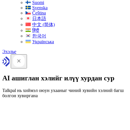
Suomi
Svenska
Čeština
日本語
中文 (简体)
हिंदी
한국어
Українська
Эхэлье
AI ашиглан хэлийг илүү хурдан сур
Talkpal нь хиймэл оюун ухааныг чиний хувийн хэлний багш
болгон хувиргана