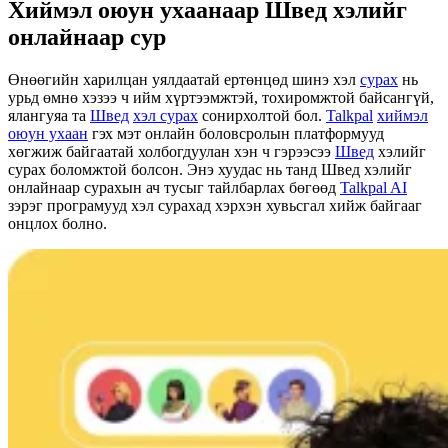
Хиймэл оюун ухаанаар Швед хэлийг
онлайнаар сур
Өнөөгийн харилцан уялдаатай ертөнцөд шинэ хэл
сурах
нь
урьд өмнө хэзээ ч ийм хүртээмжтэй, тохиромжтой байсангүй,
ялангуяа та
Швед
хэл сурах
сонирхолтой бол.
Talkpal
хиймэл
оюун ухаан
гэх мэт онлайн боловсролын платформууд
хөгжиж байгаатай холбогдуулан хэн ч гэрээсээ
Швед
хэлийг
сурах боломжтой болсон. Энэ хуудас нь танд Швед хэлийг
онлайнаар сурахын ач тусыг тайлбарлах бөгөөд
Talkpal AI
зэрэг програмууд хэл сурахад хэрхэн хувьсгал хийж байгааг
онцлох болно.