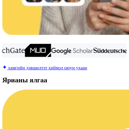
хамгийн дэвшилтэт хиймэл оюун ухаан
Ярианы ялгаа