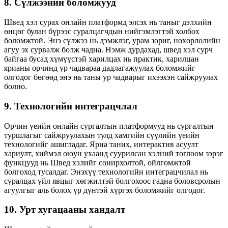
8. Сүлжээний боломжууд
Швед хэл сурах онлайн платформд элсэх нь таныг дэлхийн
өнцөг булан бүрээс суралцагчдын нийгэмлэгтэй холбох
боломжтой. Энэ сүлжээ нь дэмжлэг, урам зориг, нөхөрлөлийн
агуу эх сурвалж болж чадна. Нэмж дурдахад, швед хэл сурч
байгаа бусад хүмүүстэй харилцах нь практик, харилцан
ярианы орчинд ур чадвараа дадлагажуулах боломжийг
олгодог бөгөөд энэ нь таны ур чадварыг ихээхэн сайжруулах
болно.
9. Технологийн интеграцчлал
Орчин үеийн онлайн сургалтын платформууд нь сургалтын
туршлагыг сайжруулахын тулд хамгийн сүүлийн үеийн
технологийг ашигладаг. Яриа таних, интерактив асуулт
хариулт, хиймэл оюун ухаанд суурилсан хэлний тоглоом зэрэг
функцууд нь Швед хэлийг сонирхолтой, ойлгомжтой
болгоход тусалдаг. Энэхүү технологийн интеграцчилал нь
суралцах үйл явцыг хөгжилтэй болгохоос гадна боловсролын
агуулгыг аль болох үр дүнтэй хүргэх боломжийг олгодог.
10. Урт хугацааны хандалт