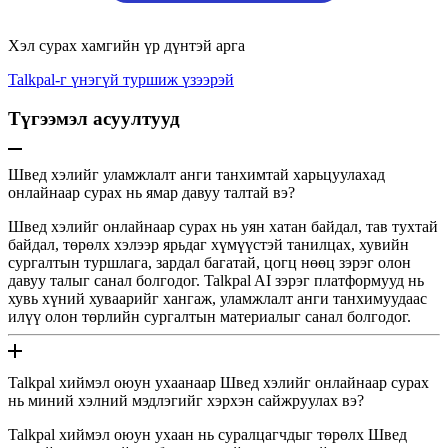
Хэл сурах хамгийн үр дүнтэй арга
Talkpal-г үнэгүй туршиж үзээрэй
Түгээмэл асуултууд
Швед хэлийг уламжлалт анги танхимтай харьцуулахад
онлайнаар сурах нь ямар давуу талтай вэ?
Швед хэлийг онлайнаар сурах нь уян хатан байдал, тав тухтай
байдал, төрөлх хэлээр ярьдаг хүмүүстэй танилцах, хувийн
сургалтын туршлага, зардал багатай, цогц нөөц зэрэг олон
давуу талыг санал болгодог. Talkpal AI зэрэг платформууд нь
хувь хүний ​​хуваарийг хангаж, уламжлалт анги танхимуудаас
илүү олон төрлийн сургалтын материалыг санал болгодог.
Talkpal хиймэл оюун ухаанаар Швед хэлийг онлайнаар сурах
нь миний хэлний мэдлэгийг хэрхэн сайжруулах вэ?
Talkpal хиймэл оюун ухаан нь суралцагчдыг төрөлх Швед