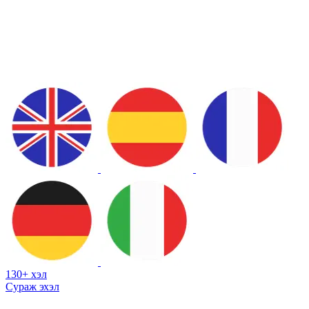
130+ хэл
Сураж эхэл