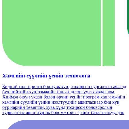
Хамгийн сүүлийн үеийн технологи
Бидний гол зорилго бол хувь хүнд тохирсон сургалтын аялалд
бүх нийтийн хүртээмжийг хангахад тэргүүлэх явдал юм.
Хиймэл оюун ухаан болон орчин үеийн програм хангамжийн
хамгийн сүүлийн үеийн нээлтүүдийг ашигласнаар бид хүн
бүр нарийн төвөгтэй, хувь хүнд тохирсон боловсролын
туршлагаас ашиг хүртэх боломжтой гэдгийг баталгаажуулдаг.