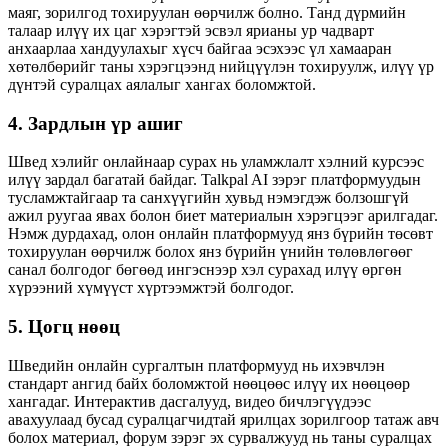
маяг, зорилгод тохируулан өөрчилж болно. Танд дүрмийн
талаар илүү их цаг хэрэгтэй эсвэл ярианы ур чадварт
анхаарлаа хандуулахыг хүсч байгаа эсэхээс үл хамааран
хөтөлбөрийг таны хэрэгцээнд нийцүүлэн тохируулж, илүү үр
дүнтэй суралцах аялалыг хангах боломжтой.
4. Зардлын үр ашиг
Швед хэлийг онлайнаар сурах нь уламжлалт хэлний курсээс
илүү зардал багатай байдаг. Talkpal AI зэрэг платформуудын
тусламжтайгаар та санхүүгийн хувьд нэмэгдэж болзошгүй
ажил руугаа явах болон биет материалын хэрэгцээг арилгадаг.
Нэмж дурдахад, олон онлайн платформууд янз бүрийн төсөвт
тохируулан өөрчилж болох янз бүрийн үнийн төлөвлөгөөг
санал болгодог бөгөөд ингэснээр хэл сурахад илүү өргөн
хүрээний хүмүүст хүртээмжтэй болгодог.
5. Цогц нөөц
Шведийн онлайн сургалтын платформууд нь ихэвчлэн
стандарт ангид байх боломжтой нөөцөөс илүү их нөөцөөр
хангадаг. Интерактив дасгалууд, видео бичлэгүүдээс
авахуулаад бусад суралцагчидтай ярилцах зорилгоор татаж авч
болох материал, форум зэрэг эх сурвалжууд нь таны суралцах