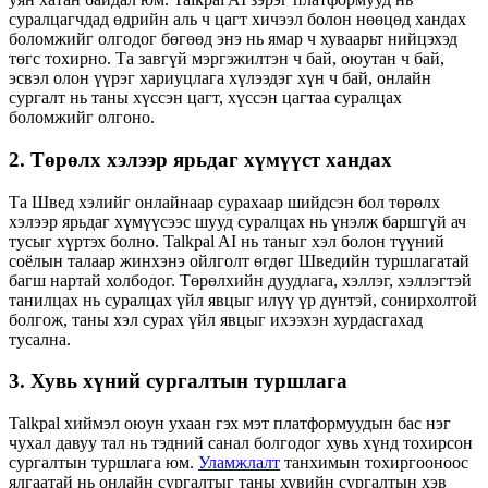
суралцагчдад өдрийн аль ч цагт хичээл болон нөөцөд хандах
боломжийг олгодог бөгөөд энэ нь ямар ч хуваарьт нийцэхэд
төгс тохирно. Та завгүй мэргэжилтэн ч бай, оюутан ч бай,
эсвэл олон үүрэг хариуцлага хүлээдэг хүн ч бай, онлайн
сургалт нь таны хүссэн цагт, хүссэн цагтаа суралцах
боломжийг олгоно.
2. Төрөлх хэлээр ярьдаг хүмүүст хандах
Та Швед хэлийг онлайнаар сурахаар шийдсэн бол төрөлх
хэлээр ярьдаг хүмүүсээс шууд суралцах нь үнэлж баршгүй ач
тусыг хүртэх болно. Talkpal AI нь таныг хэл болон түүний
соёлын талаар жинхэнэ ойлголт өгдөг Шведийн туршлагатай
багш нартай холбодог. Төрөлхийн дуудлага, хэллэг, хэллэгтэй
танилцах нь суралцах үйл явцыг илүү үр дүнтэй, сонирхолтой
болгож, таны хэл сурах үйл явцыг ихээхэн хурдасгахад
тусална.
3. Хувь хүний ​​сургалтын туршлага
Talkpal хиймэл оюун ухаан гэх мэт платформуудын бас нэг
чухал давуу тал нь тэдний санал болгодог хувь хүнд тохирсон
сургалтын туршлага юм.
Уламжлалт
танхимын тохиргооноос
ялгаатай нь онлайн сургалтыг таны хувийн сургалтын хэв