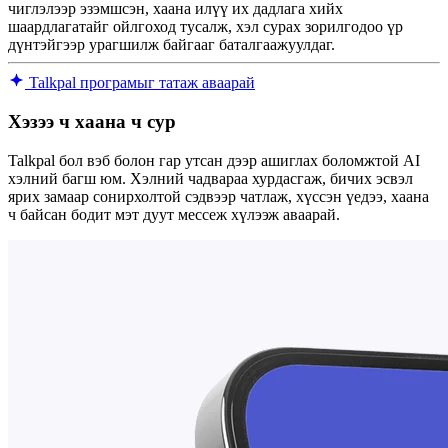
чиглэлээр эзэмшсэн, хаана илүү их дадлага хийх
шаардлагатайг ойлгоход тусалж, хэл сурах зорилгодоо үр
дүнтэйгээр урагшилж байгааг баталгаажуулдаг.
Talkpal програмыг татаж аваарай
Хэзээ ч хаана ч сур
Talkpal бол вэб болон гар утсан дээр ашиглах боломжтой AI
хэлний багш юм. Хэлний чадвараа хурдасгаж, бичих эсвэл
ярих замаар сонирхолтой сэдвээр чатлаж, хүссэн үедээ, хаана
ч байсан бодит мэт дуут мессеж хүлээж аваарай.