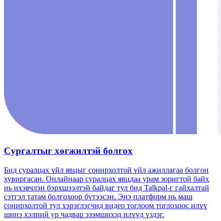
Сургалтыг хөгжилтэй болгох
Бид суралцах үйл явцыг сонирхолтой үйл ажиллагаа болгон
хувиргасан. Онлайнаар суралцах явцдаа урам зоригтой байх
нь ихэвчлэн бэрхшээлтэй байдаг тул бид Talkpal-г гайхалтай
сэтгэл татам болгохоор бүтээсэн. Энэ платформ нь маш
сонирхолтой тул хэрэглэгчид видео тоглоом тоглохоос илүү
шинэ хэлний ур чадвар эзэмшихэд илүүд үздэг.