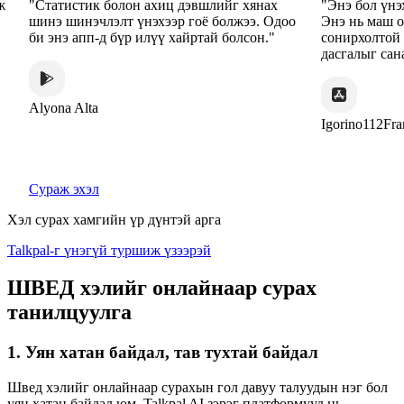
"Статистик болон ахиц дэвшлийг хянах
"Энэ бол үнэхээ
шинэ шинэчлэлт үнэхээр гоё болжээ. Одоо
Энэ нь маш оло
би энэ апп-д бүр илүү хайртай болсон."
сонирхолтой арг
дасгалыг санал 
Alyona Alta
Igorino112France
Сураж эхэл
Хэл сурах хамгийн үр дүнтэй арга
Talkpal-г үнэгүй туршиж үзээрэй
ШВЕД хэлийг онлайнаар сурах
танилцуулга
1. Уян хатан байдал, тав тухтай байдал
Швед хэлийг онлайнаар сурахын гол давуу талуудын нэг бол
уян хатан байдал юм. Talkpal AI зэрэг платформууд нь