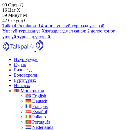
00
Өдөр
Д
16
Цаг
Х
59
Минут
М
41
Секунд
С
Talkpal Premium-г 14 хоног үнэгүй туршаад үзээрэй
Үнэгүй туршаад үз
Хязгаарлагдмал санал:
2 долоо хоног
үнэгүй туршаад үзээрэй
Нүүр хуудас
Сурах
Бизнесэд
Боловсролд
Бүртгүүлэх
Нэвтрэх
Монгол хэл
English
Deutsch
Français
Español
Italiano
Português
Nederlands