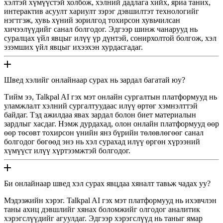
хэлтэй хүмүүстэй холбож, хэлний дадлага хийх, яриа таних,
интерактив асуулт хариулт зэрэг дэвшилтэт технологийг
нэгтгэж, хувь хүний ​​зорилгод тохирсон хувьчилсан
хичээлүүдийг санал болгодог. Эдгээр шинж чанарууд нь
суралцах үйл явцыг илүү үр дүнтэй, сонирхолтой болгож, хэл
эзэмших үйл явцыг ихээхэн хурдасгадаг.
Швед хэлийг онлайнаар сурах нь зардал багатай юу?
Тийм ээ, Talkpal AI гэх мэт онлайн сургалтын платформууд нь
уламжлалт хэлний сургалтуудаас илүү өртөг хэмнэлттэй
байдаг. Тэд ажилдаа явах зардал болон биет материалын
зардлыг хасдаг. Нэмж дурдахад, олон онлайн платформууд өөр
өөр төсөвт тохирсон үнийн янз бүрийн төлөвлөгөөг санал
болгодог бөгөөд энэ нь хэл сурахад илүү өргөн хүрээний
хүмүүст илүү хүртээмжтэй болгодог.
Би онлайнаар швед хэл сурах явцдаа хяналт тавьж чадах уу?
Мэдээжийн хэрэг. Talkpal AI гэх мэт платформууд нь ихэвчлэн
таны ахиц дэвшлийг хянах боломжийг олгодог аналитик
хэрэгслүүдийг агуулдаг. Эдгээр хэрэгслүүд нь таныг ямар