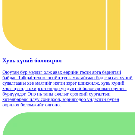
Хувь хүний ​​боловсрол
Оюутан бүр мэдлэг олж авах өөрийн гэсэн арга барилтай
байдаг. Talkpal технологийн тусламжтайгаар бид сая сая хүний
​​судалгааны хэв маягийг нэгэн зэрэг шинжилж, хувь хүний ​​
хэрэгцээнд тохирсон өндөр үр дүнтэй боловсролын орчныг
бүрдүүлдэг. Энэ нь таны аяллыг ерөнхий сургалтын
хөтөлбөрөөс илүү сонирхол, зорилгодоо үндэслэн бүрэн
өөрчлөх боломжийг олгоно.