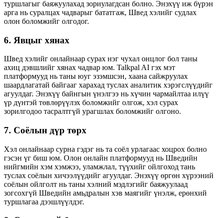
туршлагыг баяжуулахад зориулагдсан болно. Энэхүү иж бүрэн
арга нь суралцах чадварыг бататгаж, Швед хэлийг судлах
олон боломжийг олгодог.
6. Явцыг хянах
Швед хэлийг онлайнаар сурах нэг чухал онцлог бол таны
ахиц дэвшлийг хянах чадвар юм. Talkpal AI гэх мэт
платформууд нь таны юуг эзэмшсэн, хаана сайжруулах
шаардлагатай байгааг харахад туслах аналитик хэрэгслүүдийг
агуулдаг. Энэхүү байнгын үнэлгээ нь хүчин чармайлтаа илүү
үр дүнтэй төвлөрүүлэх боломжийг олгож, хэл сурах
зорилгодоо тасралтгүй урагшлах боломжийг олгоно.
7. Соёлын дүр төрх
Хэл онлайнаар сурна гэдэг нь та соёл урлагаас хоцрох болно
гэсэн үг биш юм. Олон онлайн платформууд нь Шведийн
нийгмийн хэм хэмжээ, уламжлал, түүхийг ойлгоход тань
туслах соёлын хичээлүүдийг агуулдаг. Энэхүү өргөн хүрээний
соёлын ойлголт нь таны хэлний мэдлэгийг баяжуулаад
зогсохгүй Шведийн амьдралын хэв маягийг үнэлж, ерөнхий
туршлагаа дээшлүүлдэг.