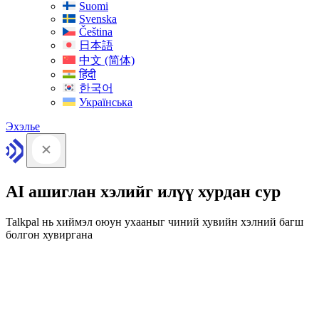
Suomi
Svenska
Čeština
日本語
中文 (简体)
हिंदी
한국어
Українська
Эхэлье
AI ашиглан хэлийг илүү хурдан сур
Talkpal нь хиймэл оюун ухааныг чиний хувийн хэлний багш
болгон хувиргана