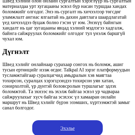
Швед хэлний олон онлайн сургалтын хэрэглүүр нь сургалтын
материалдаа урт хугацааны эсвэл бүр насан туршдаа хандах
боломжийг олгодог. Энэ нь сургалт нь хичээлээр төгсдөг
уламжлалт ангиас ялгаатай нь дахин давтлага шаардлагатай
үед хичээлдээ буцаж болно гэсэн үг юм. Энэхүү байнгын
хандалт нь цаг хугацааны явцад хэлний мэдлэгээ хадгалж,
байнга сайжруулах боломжийг олгодог тул үнэлж баршгүй
чухал юм.
Дүгнэлт
Швед хэлийг онлайнаар сурахаар сонгох нь боломж, ашиг
тусын ертөнцийг нээж өгдөг. Talkpal AI зэрэг платформуудын
тусламжтайгаар суралцагчид амьдралын хэв маягтаа
тохирсон, суралцах хэрэгцээндээ тохирсон уян хатан,
сонирхолтой, үр дүнтэй боловсролын туршлагыг эдлэх
боломжтой. Та эхнээс нь эхэлж байгаа эсвэл ур чадвараа
сайжруулахыг хүсч байгаа эсэхээс үл хамааран онлайн
маршрут нь Швед хэлийг бүрэн эзэмших, хүртээмжтэй замыг
санал болгодог.
Эхэлье