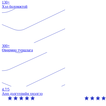
130+
Хэл боломжтой
300+
Өвөрмөц туршлага
4.7
/5
Апп дэлгүүрийн үнэлгээ