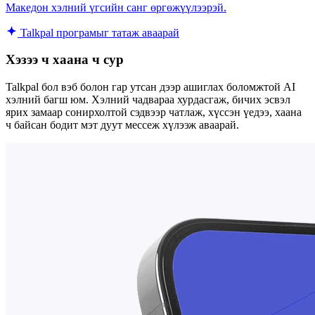
Македон хэлний үгсийн санг өргөжүүлээрэй.
Talkpal програмыг татаж аваарай
Хэзээ ч хаана ч сур
Talkpal бол вэб болон гар утсан дээр ашиглах боломжтой AI
хэлний багш юм. Хэлний чадвараа хурдасгаж, бичих эсвэл
ярих замаар сонирхолтой сэдвээр чатлаж, хүссэн үедээ, хаана
ч байсан бодит мэт дуут мессеж хүлээж аваарай.