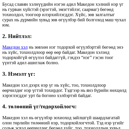
Бусад славян хэлнүүдийн нэгэн адил Македон хэлний нэр үг
нь гурван хүйстэй (эрэгтэй, эмэгтэйлэг, саармаг) бөгөөд
тохиолдол, тоогоор илэрхийлэгддэг. Хүйс, зөв ​​залгалтыг
сурах нь дүрмийн хувьд зөв өгүүлбэр бий болгоход маш чухал
юм.
2. Нийтлэл:
Македон хэл
нь зөвхөн нэг тодорхой өгүүлбэртэй бөгөөд энэ
нь хүйс, тохиолдлоор өөр өөр байдаг. Македон хэлэнд
тодорхойгүй өгүүлэл байдаггүй, гэхдээ “нэг” гэсэн тоог
үүнтэй адил ашиглаж болно.
3. Нэмэлт үг:
Македон хэл дээрх нэр үг нь хүйс, тоо, тохиолдлоор
өөрчилдөг нэр үгтэй тохирдог. Тэдгээр нь янз бүрийн нөхцөлд
хэрэглэгддэг урт ба богино хэлбэртэй байдаг.
4. төлөөний үг/тодорхойлогч:
Македон хэл нь өгүүлбэр зохиоход зайлшгүй шаардлагатай
олон төрлийн төлөөний нэр, тодорхойлогчтой. Тэд нэр үгийг
сольж эсвэл өөрчилдөг бөгөөд хүйс, тоо, тохиолдлын хувьд