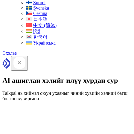
Suomi
Svenska
Čeština
日本語
中文 (简体)
हिंदी
한국어
Українська
Эхэлье
AI ашиглан хэлийг илүү хурдан сур
Talkpal нь хиймэл оюун ухааныг чиний хувийн хэлний багш
болгон хувиргана