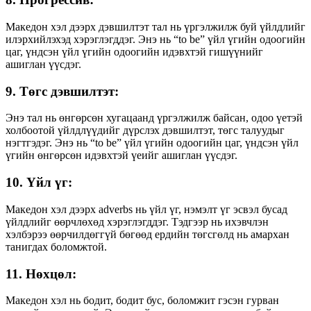
Македон хэл дээрх дэвшилтэт тал нь үргэлжилж буй үйлдлийг
илэрхийлэхэд хэрэглэгддэг. Энэ нь “to be” үйл үгийн одоогийн
цаг, үндсэн үйл үгийн одоогийн идэвхтэй гишүүнийг
ашиглан үүсдэг.
9. Төгс дэвшилтэт:
Энэ тал нь өнгөрсөн хугацаанд үргэлжилж байсан, одоо үетэй
холбоотой үйлдлүүдийг дүрслэх дэвшилтэт, төгс талуудыг
нэгтгэдэг. Энэ нь “to be” үйл үгийн одоогийн цаг, үндсэн үйл
үгийн өнгөрсөн идэвхтэй үеийг ашиглан үүсдэг.
10. Үйл үг:
Македон хэл дээрх adverbs нь үйл үг, нэмэлт үг эсвэл бусад
үйлдлийг өөрчлөхөд хэрэглэгддэг. Тэдгээр нь ихэвчлэн
хэлбэрээ өөрчилдөггүй бөгөөд ердийн төгсгөлд нь амархан
танигдах боломжтой.
11. Нөхцөл:
Македон хэл нь бодит, бодит бус, боломжит гэсэн гурван