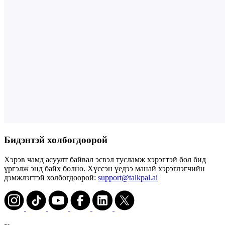
Бидэнтэй холбогдоорой
Хэрэв чамд асуулт байвал эсвэл тусламж хэрэгтэй бол бид
үргэлж энд байх болно. Хүссэн үедээ манай хэрэглэгчийн
дэмжлэгтэй холбогдоорой:
support@talkpal.ai