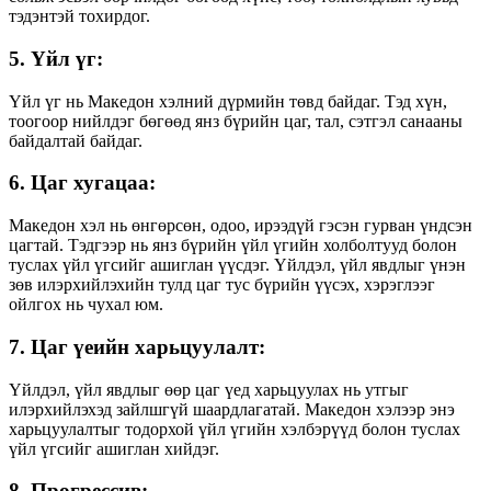
тэдэнтэй тохирдог.
5. Үйл үг:
Үйл үг нь Македон хэлний дүрмийн төвд байдаг. Тэд хүн,
тоогоор нийлдэг бөгөөд янз бүрийн цаг, тал, сэтгэл санааны
байдалтай байдаг.
6. Цаг хугацаа:
Македон хэл нь өнгөрсөн, одоо, ирээдүй гэсэн гурван үндсэн
цагтай. Тэдгээр нь янз бүрийн үйл үгийн холболтууд болон
туслах үйл үгсийг ашиглан үүсдэг. Үйлдэл, үйл явдлыг үнэн
зөв илэрхийлэхийн тулд цаг тус бүрийн үүсэх, хэрэглээг
ойлгох нь чухал юм.
7. Цаг үеийн харьцуулалт:
Үйлдэл, үйл явдлыг өөр цаг үед харьцуулах нь утгыг
илэрхийлэхэд зайлшгүй шаардлагатай. Македон хэлээр энэ
харьцуулалтыг тодорхой үйл үгийн хэлбэрүүд болон туслах
үйл үгсийг ашиглан хийдэг.
8. Прогрессив: