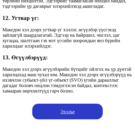
төрлийн нөхцөлтэй. Эдгээрийг таамагласан нөхцөл байдал,
тэдгээрийн үр дагаврыг илэрхийлэхэд ашигладаг.
12. Угтвар үг:
Македон хэл дээрх угтвар үг хэллэг, өгүүлбэр үүсгэхэд
зайлшгүй шаардлагатай. Эдгээр нь байршил, чиглэл, цаг
хугацаа, шалтгаан гэх мэт үгсийн хоорондын янз бүрийн
харилцааг илэрхийлдэг.
13. Өгүүлбэрүүд:
Македон хэл дээрх өгүүлбэрийн бүтцийг ойлгох нь үр дүнтэй
харилцахад маш чухал юм. Македон хэл дээрх өгүүлбэрүүд нь
ихэвчлэн субьект-үйл үг-объект (SVO) үгийн дарааллыг
дагадаг боловч онцлон тэмдэглэсэн байдал, контекстээс
хамааран өөрчлөлтүүд гарч болно.
Эхэлье