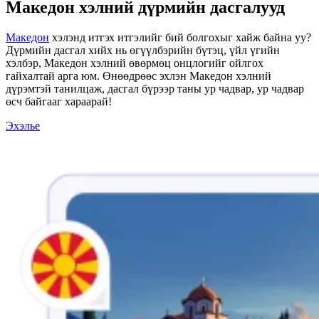
Македон хэлний дүрмийн дасгалууд
Македон
хэлэнд итгэх итгэлийг бий болгохыг хайж байна уу?
Дүрмийн дасгал хийх нь өгүүлбэрийн бүтэц, үйл үгийн
хэлбэр, Македон хэлний өвөрмөц онцлогийг ойлгох
гайхалтай арга юм. Өнөөдрөөс эхлэн Македон хэлний
дүрэмтэй танилцаж, дасгал бүрээр таны ур чадвар, ур чадвар
өсч байгааг хараарай!
Эхэлье