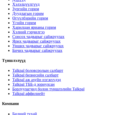
Хэлэлцүүлгүүд
Зургийн горим
Дуудлагын горим
Өгүүлбэрийн горим
Үгийн горим
Харилцан ярианы горим
Хэлний гэрчилгээ
Сонсох чадварыг сайжруулах
Ярих чадварыг сайжруулах
Унших чадварыг сайжруулах
Бичих чадварыг сайжруулах
Түншлэлүүд
Talkpal боловсролын салбарт
Talkpal бизнесийн салбарт
Talkpal аж ахуйн нэгжүүдэд
Talkpal ТББ-д зориулсан
Борлуулагчид болон түншлэлийн Talkpal
Talkpal аффилиейт
Компани
Бидний тухай