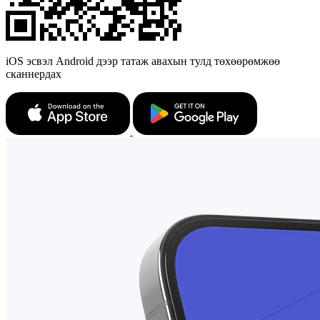
iOS эсвэл Android дээр татаж авахын тулд төхөөрөмжөө
сканнердах