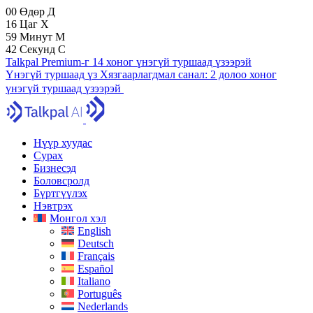
00
Өдөр
Д
16
Цаг
Х
59
Минут
М
41
Секунд
С
Talkpal Premium-г 14 хоног үнэгүй туршаад үзээрэй
Үнэгүй туршаад үз
Хязгаарлагдмал санал:
2 долоо хоног
үнэгүй туршаад үзээрэй
Нүүр хуудас
Сурах
Бизнесэд
Боловсролд
Бүртгүүлэх
Нэвтрэх
Монгол хэл
English
Deutsch
Français
Español
Italiano
Português
Nederlands