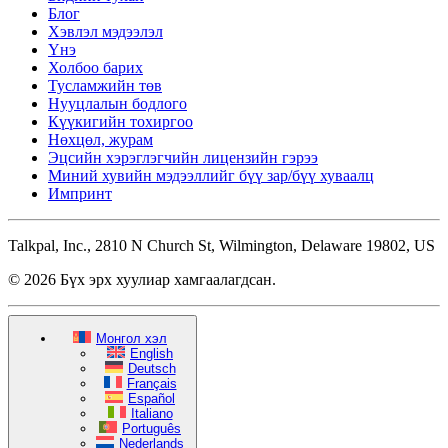
Блог
Хэвлэл мэдээлэл
Үнэ
Холбоо барих
Тусламжийн төв
Нууцлалын бодлого
Күүкигийн тохиргоо
Нөхцөл, журам
Эцсийн хэрэглэгчийн лицензийн гэрээ
Миний хувийн мэдээллийг бүү зар/бүү хуваалц
Импринт
Talkpal, Inc., 2810 N Church St, Wilmington, Delaware 19802, US
© 2026 Бүх эрх хуулиар хамгаалагдсан.
Монгол хэл
English
Deutsch
Français
Español
Italiano
Português
Nederlands