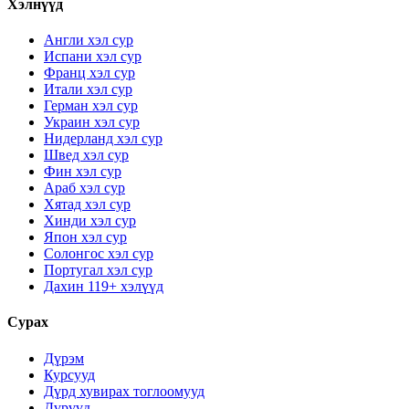
Хэлнүүд
Англи хэл сур
Испани хэл сур
Франц хэл сур
Итали хэл сур
Герман хэл сур
Украин хэл сур
Нидерланд хэл сур
Швед хэл сур
Фин хэл сур
Араб хэл сур
Хятад хэл сур
Хинди хэл сур
Япон хэл сур
Солонгос хэл сур
Португал хэл сур
Дахин 119+ хэлүүд
Сурах
Дүрэм
Курсууд
Дүрд хувирах тоглоомууд
Дүрүүд