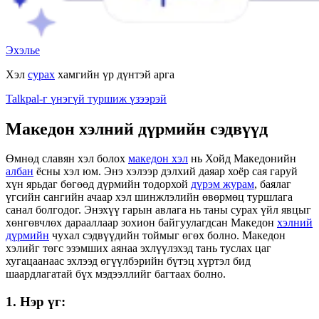
Эхэлье
Хэл
сурах
хамгийн үр дүнтэй арга
Talkpal-г үнэгүй туршиж үзээрэй
Македон хэлний дүрмийн сэдвүүд
Өмнөд славян хэл болох
македон хэл
нь Хойд Македонийн
албан
ёсны хэл юм. Энэ хэлээр дэлхий даяар хоёр сая гаруй
хүн ярьдаг бөгөөд дүрмийн тодорхой
дүрэм журам
, баялаг
үгсийн сангийн ачаар хэл шинжлэлийн өвөрмөц туршлага
санал болгодог. Энэхүү гарын авлага нь таны сурах үйл явцыг
хөнгөвчлөх дарааллаар зохион байгуулагдсан Македон
хэлний
дүрмийн
чухал сэдвүүдийн тоймыг өгөх болно. Македон
хэлийг төгс эзэмших аянаа эхлүүлэхэд тань туслах цаг
хугацаанаас эхлээд өгүүлбэрийн бүтэц хүртэл бид
шаардлагатай бүх мэдээллийг багтаах болно.
1. Нэр үг: