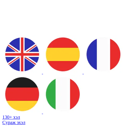
130+ хэл
Сураж эхэл