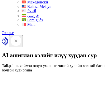
Македонски
Bahasa Melayu
नेपाली
فارسی
Português
Malti
Эхэлье
AI ашиглан хэлийг илүү хурдан сур
Talkpal нь хиймэл оюун ухааныг чиний хувийн хэлний багш
болгон хувиргана