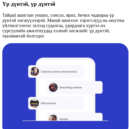
Үр дүнтэй, үр дүнтэй
Talkpal ашиглан унших, сонсох, ярих, бичих чадвараа үр
дүнтэй хөгжүүлээрэй. Манай шинэлэг хэрэгслүүд нь оюутны
үйлчилгээнээс эхлээд судалгаа, удирдлага хүртэл их
сургуулийн ажилтнуудад хэлний хөгжлийг үр дүнтэй,
тааламжтай болгодог.