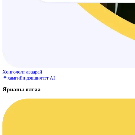
Хөнгөлөлт аваарай
хамгийн дэвшилтэт AI
Ярианы ялгаа