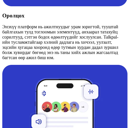
Оролцох
Энэхүү платформ нь ажилтнуудыг урам зоригтой, тууштай
байлгахын тулд тоглоомын элементүүд, анхаарал татахуйц
сорилтууд, сэтгэн бодох өдөөлтүүдийг хослуулсан. Talkpal-
ийн тусламжтайгаар хэлний дадлага нь хичээл, уулзалт,
эцсийн хугацаа хооронд өдөр тутмын хурдан дадал зуршил
болж хувирдаг бөгөөд энэ нь таны хийх ажлын жагсаалтад
багтсан өөр ажил биш юм.