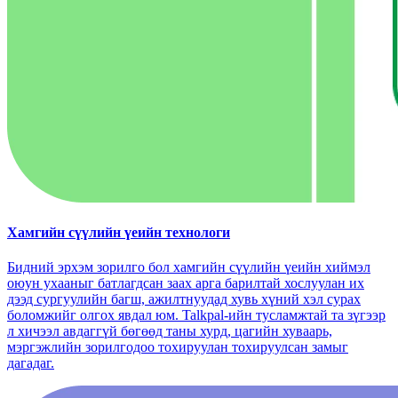
Хамгийн сүүлийн үеийн технологи
Бидний эрхэм зорилго бол хамгийн сүүлийн үеийн хиймэл
оюун ухааныг батлагдсан заах арга барилтай хослуулан их
дээд сургуулийн багш, ажилтнуудад хувь хүний ​​хэл сурах
боломжийг олгох явдал юм. Talkpal-ийн тусламжтай та зүгээр
л хичээл авдаггүй бөгөөд таны хурд, цагийн хуваарь,
мэргэжлийн зорилгодоо тохируулан тохируулсан замыг
дагадаг.