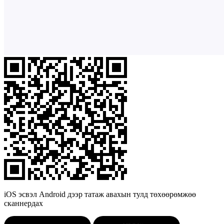
iOS эсвэл Android дээр татаж авахын тулд төхөөрөмжөө
сканнердах