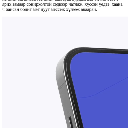
ярих замаар сонирхолтой сэдвээр чатлаж, хүссэн үедээ, хаана
ч байсан бодит мэт дуут мессеж хүлээж аваарай.