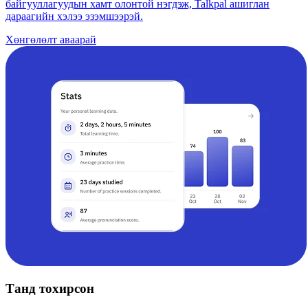
байгууллагуудын хамт олонтой нэгдэж, Talkpal ашиглан
дараагийн хэлээ эзэмшээрэй.
Хөнгөлөлт аваарай
Танд тохирсон