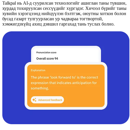
Talkpal нь AI-д суурилсан технологийг ашиглан таны түвшин,
хурдад тохируулсан сессүүдийг хүргэдэг. Хичээл бүрийг таны
хувийн хэрэгцээнд нийцүүлэн бэлтгэж, оюутны хотхон болон
бусад газарт тулгуурласан ур чадвараа тогтвортой,
хэмжигдэхүйц ахиц дэвшил гаргахад тань туслах болно.