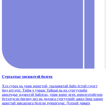
Сургалтыг хөгжилтэй болгох
Хэл сурах нь урам зоригтой, тааламжтай байх ёстой гэдэгт
бид итгэдэг. Тийм ч учраас Talkpal нь их сургуулийн
ажилчдыг идэвхтэй байлгах, урам зориг өгөх зорилготойгоор
бүтээгдсэн бөгөөд энэ нь дадлага сургуулийг ажил биш харин
ашигтай завсарлага болгон хувиргадаг. Дэлхий даяарх