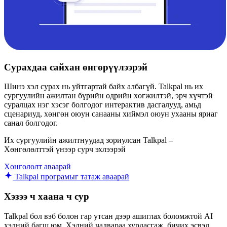
Сурахдаа сайхан өнгөрүүлээрэй
Шинэ хэл сурах нь уйтгартай байх албагүй. Talkpal нь их
сургуулийн ажилтан бүрийн өдрийн хөгжилтэй, эрч хүчтэй
суралцах нэг хэсэг болгодог интерактив дасгалууд, амьд
сценариуд, хөнгөн оюун санааны хиймэл оюун ухааны яриаг
санал болгодог.
Их сургуулийн ажилтнуудад зориулсан Talkpal –
Хөнгөлөлттэй үнээр сурч эхлээрэй
Хөнгөлөлт аваарай
Talkpal програмыг татаж аваарай
Хэзээ ч хаана ч сур
Talkpal бол вэб болон гар утсан дээр ашиглах боломжтой AI
хэлний багш юм. Хэлний чадвараа хурдасгаж, бичих эсвэл