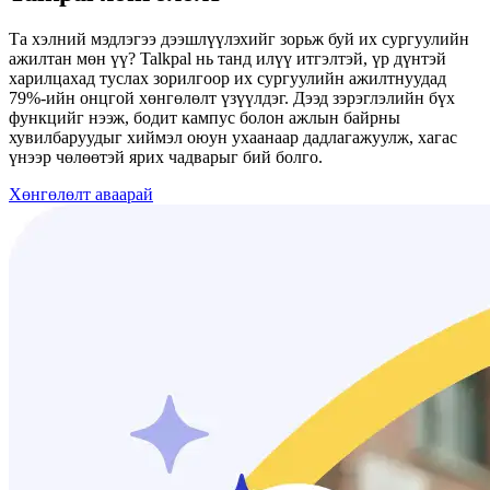
Та хэлний мэдлэгээ дээшлүүлэхийг зорьж буй их сургуулийн
ажилтан мөн үү? Talkpal нь танд илүү итгэлтэй, үр дүнтэй
харилцахад туслах зорилгоор их сургуулийн ажилтнуудад
79%-ийн онцгой хөнгөлөлт үзүүлдэг. Дээд зэрэглэлийн бүх
функцийг нээж, бодит кампус болон ажлын байрны
хувилбаруудыг хиймэл оюун ухаанаар дадлагажуулж, хагас
үнээр чөлөөтэй ярих чадварыг бий болго.
Хөнгөлөлт аваарай