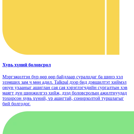
Хувь хүний ​​боловсрол
Мэргэжилтэн бүр өөр өөр байдлаар суралцдаг ба шинэ хэл
эзэмших зам ч мөн адил. Talkpal дээр бид дэвшилтэт хиймэл
оюун ухааныг ашиглан сая сая хэрэглэгчдийн сургалтын хэв
маягт дүн шинжилгээ хийж, дээд боловсролын ажилтнуудад
тохирсон хувь хүний, үр ашигтай, сонирхолтой туршлагыг
бий болгодог.