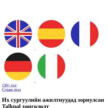
130+ хэл
Сураж эхэл
Их сургуулийн ажилтнуудад зориулсан
Talkpal хөнгөлөлт