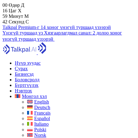
00
Өдөр
Д
16
Цаг
Х
59
Минут
М
41
Секунд
С
Talkpal Premium-г 14 хоног үнэгүй туршаад үзээрэй
Үнэгүй туршаад үз
Хязгаарлагдмал санал:
2 долоо хоног
үнэгүй туршаад үзээрэй
Нүүр хуудас
Сурах
Бизнесэд
Боловсролд
Бүртгүүлэх
Нэвтрэх
Монгол хэл
English
Deutsch
Français
Español
Italiano
Polski
Norsk