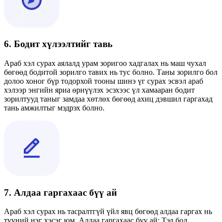
6. Бодит хүлээлтийг тавь
Араб хэл сурах аялалд урам зоригоо хадгалах нь маш чухал
бөгөөд бодитой зорилго тавих нь тус болно. Таны зорилго бол
долоо хоног бүр тодорхой тооны шинэ үг сурах эсвэл араб
хэлээр энгийн яриа өрнүүлэх эсэхээс үл хамааран бодит
зорилтууд таныг замдаа хөтлөх бөгөөд ахиц дэвшил гаргахад
тань амжилтыг мэдрэх болно.
7. Алдаа гаргахаас бүү ай
Араб хэл сурах нь тасралтгүй үйл явц бөгөөд алдаа гаргах нь
түүний нэг хэсэг юм. Алдаа гаргахаас бүү ай; Тэд бол