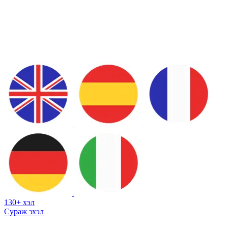
130+ хэл
Сураж эхэл