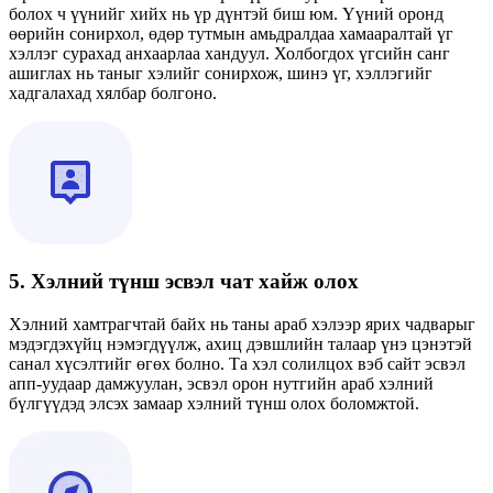
болох ч үүнийг хийх нь үр дүнтэй биш юм. Үүний оронд
өөрийн сонирхол, өдөр тутмын амьдралдаа хамааралтай үг
хэллэг сурахад анхаарлаа хандуул. Холбогдох үгсийн санг
ашиглах нь таныг хэлийг сонирхож, шинэ үг, хэллэгийг
хадгалахад хялбар болгоно.
5. Хэлний түнш эсвэл чат хайж олох
Хэлний хамтрагчтай байх нь таны араб хэлээр ярих чадварыг
мэдэгдэхүйц нэмэгдүүлж, ахиц дэвшлийн талаар үнэ цэнэтэй
санал хүсэлтийг өгөх болно. Та хэл солилцох вэб сайт эсвэл
апп-уудаар дамжуулан, эсвэл орон нутгийн араб хэлний
бүлгүүдэд элсэх замаар хэлний түнш олох боломжтой.