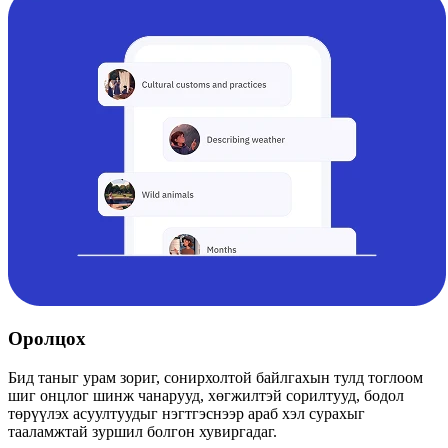
Оролцох
Бид таныг урам зориг, сонирхолтой байлгахын тулд тоглоом
шиг онцлог шинж чанарууд, хөгжилтэй сорилтууд, бодол
төрүүлэх асуултуудыг нэгтгэснээр араб хэл сурахыг
тааламжтай зуршил болгон хувиргадаг.