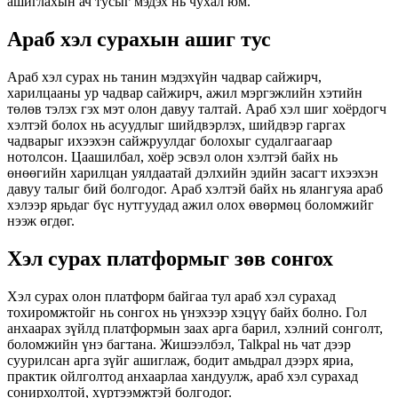
ашиглахын ач тусыг мэдэх нь чухал юм.
Араб хэл сурахын ашиг тус
Араб хэл сурах нь танин мэдэхүйн чадвар сайжирч,
харилцааны ур чадвар сайжирч, ажил мэргэжлийн хэтийн
төлөв тэлэх гэх мэт олон давуу талтай. Араб хэл шиг хоёрдогч
хэлтэй болох нь асуудлыг шийдвэрлэх, шийдвэр гаргах
чадварыг ихээхэн сайжруулдаг болохыг судалгаагаар
нотолсон. Цаашилбал, хоёр эсвэл олон хэлтэй байх нь
өнөөгийн харилцан уялдаатай дэлхийн эдийн засагт ихээхэн
давуу талыг бий болгодог. Араб хэлтэй байх нь ялангуяа араб
хэлээр ярьдаг бүс нутгуудад ажил олох өвөрмөц боломжийг
нээж өгдөг.
Хэл сурах платформыг зөв сонгох
Хэл сурах олон платформ байгаа тул араб хэл сурахад
тохиромжтойг нь сонгох нь үнэхээр хэцүү байх болно. Гол
анхаарах зүйлд платформын заах арга барил, хэлний сонголт,
боломжийн үнэ багтана. Жишээлбэл, Talkpal нь чат дээр
суурилсан арга зүйг ашиглаж, бодит амьдрал дээрх яриа,
практик ойлголтод анхаарлаа хандуулж, араб хэл сурахад
сонирхолтой, хүртээмжтэй болгодог.