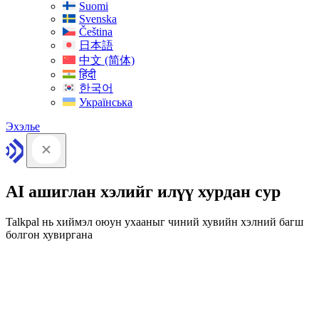
Suomi
Svenska
Čeština
日本語
中文 (简体)
हिंदी
한국어
Українська
Эхэлье
AI ашиглан хэлийг илүү хурдан сур
Talkpal нь хиймэл оюун ухааныг чиний хувийн хэлний багш
болгон хувиргана