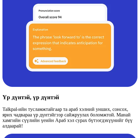
Үр дүнтэй, үр дүнтэй
Talkpal-ийн тусламжтайгаар та араб хэлний унших, сонсох,
ярих чадвараа үр дүнтэйгээр сайжруулах боломжтой. Манай
хамгийн сүүлийн үеийн Араб хэл сурах бүтээгдэхүүнийг бүү
алдаарай!