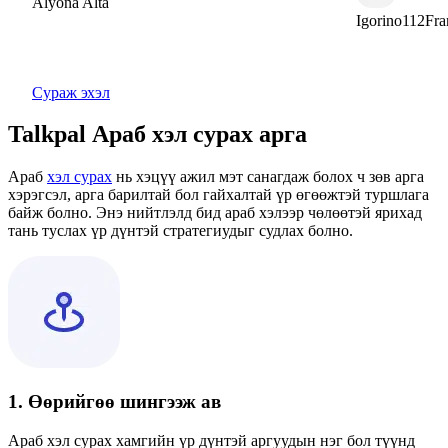
Alyona Alta
Igorino112France
Сураж эхэл
Talkpal Араб хэл сурах арга
Араб
хэл сурах
нь хэцүү ажил мэт санагдаж болох ч зөв арга
хэрэгсэл, арга барилтай бол гайхалтай үр өгөөжтэй туршлага
байж болно. Энэ нийтлэлд бид араб хэлээр чөлөөтэй ярихад
тань туслах үр дүнтэй стратегиудыг судлах болно.
1. Өөрийгөө шингээж ав
Араб хэл сурах хамгийн үр дүнтэй аргуудын нэг бол түүнд