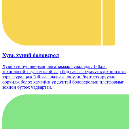
Хувь хүний ​​боловсрол
Хувь хүн бүр өвөрмөц арга замаар суралцдаг. Talkpal
технологийн тусламжтайгаар бид сая сая хүмүүс хэрхэн нэгэн
зэрэг суралцаж байгааг шалгаж, оюутан бүрт тохируулан
өөрчилж болох хамгийн үр дүнтэй боловсролын платформыг
зохион бүтээх чадвартай.