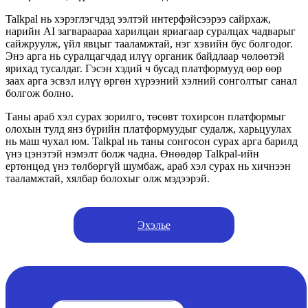
Talkpal нь хэрэглэгчдэд ээлтэй интерфэйсээрээ сайрхаж,
нарийн AI загвараараа харилцан яриагаар суралцах чадварыг
сайжруулж, үйл явцыг тааламжтай, нэг хэвийн бус болгодог.
Энэ арга нь суралцагчдад илүү органик байдлаар чөлөөтэй
ярихад тусалдаг. Гэсэн хэдий ч бусад платформууд өөр өөр
заах арга эсвэл илүү өргөн хүрээний хэлний сонголтыг санал
болгож болно.
Таны араб хэл сурах зорилго, төсөвт тохирсон платформыг
олохын тулд янз бүрийн платформуудыг судалж, харьцуулах
нь маш чухал юм. Talkpal нь таны сонгосон сурах арга барилд
үнэ цэнэтэй нэмэлт болж чадна. Өнөөдөр Talkpal-ийн
ертөнцөд үнэ төлбөргүй шумбаж, араб хэл сурах нь хичнээн
тааламжтай, хялбар болохыг олж мэдээрэй.
Эхэлье