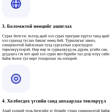
3. Боломжтой нөөцийг ашиглах
Сурах бичгээс эхлээд араб хэл сурах програм хүртэл танд араб
хэл сурахад туслах баялаг нөөц бий. Туршлагыг шинэ,
сонирхолтой байлгахын тулд сургалтын хэрэглүүрээ
төрөлжүүлээрэй. Өөр өөр эх сурвалжууд нь дүрэм, үгийн сан,
дуудлага гэх мэт араб хэл сурах янз бүрийн тал дээр илүү сайн
байж болох тул өөрт тохирохыг нь олоорой.
4. Холбогдох үгсийн санд анхаарлаа төвлөрүүл
Араб хэлний толь бичгийн үг бүрийг сурах сонирхолтой байж