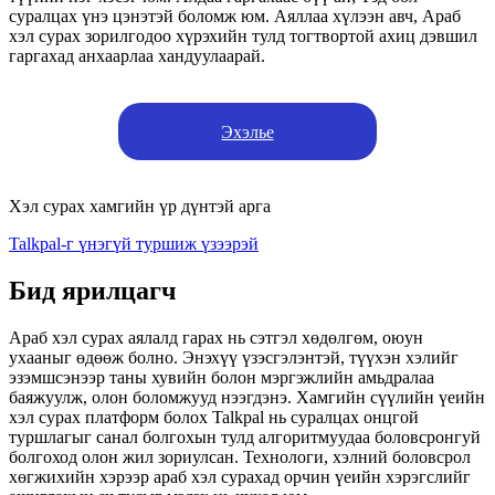
суралцах үнэ цэнэтэй боломж юм. Аяллаа хүлээн авч, Араб
хэл сурах зорилгодоо хүрэхийн тулд тогтвортой ахиц дэвшил
гаргахад анхаарлаа хандуулаарай.
Эхэлье
Хэл сурах хамгийн үр дүнтэй арга
Talkpal-г үнэгүй туршиж үзээрэй
Бид ярилцагч
Араб хэл сурах аялалд гарах нь сэтгэл хөдөлгөм, оюун
ухааныг өдөөж болно. Энэхүү үзэсгэлэнтэй, түүхэн хэлийг
эзэмшсэнээр таны хувийн болон мэргэжлийн амьдралаа
баяжуулж, олон боломжууд нээгдэнэ. Хамгийн сүүлийн үеийн
хэл сурах платформ болох Talkpal нь суралцах онцгой
туршлагыг санал болгохын тулд алгоритмуудаа боловсронгуй
болгоход олон жил зориулсан. Технологи, хэлний боловсрол
хөгжихийн хэрээр араб хэл сурахад орчин үеийн хэрэгслийг