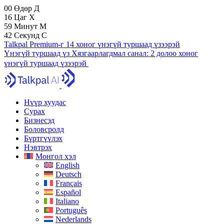
00
Өдөр
Д
16
Цаг
Х
59
Минут
М
41
Секунд
С
Talkpal Premium-г 14 хоног үнэгүй туршаад үзээрэй
Үнэгүй туршаад үз
Хязгаарлагдмал санал:
2 долоо хоног
үнэгүй туршаад үзээрэй
Нүүр хуудас
Сурах
Бизнесэд
Боловсролд
Бүртгүүлэх
Нэвтрэх
Монгол хэл
English
Deutsch
Français
Español
Italiano
Português
Nederlands