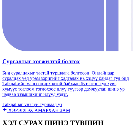
Сургалтыг хөгжилтэй болгох
Бид суралцахыг таатай туршлага болгосон. Онлайнаар
суралцах үед урам зоригийг хадгалах нь хэцүү байдаг тул бид
Talkpal-ийг маш сонирхолтой байхаар бүтээсэн тул хувь
хүмүүс тоглоом тоглохоос илүү түүгээр дамжуулан шинэ ур
чадвар эзэмшихийг илүүд үздэг.
Talkpal-ыг үнэгүй туршаад үз
ХЭРЭГЛЭХ АМАРХАН ЗАМ
ХЭЛ СУРАХ ШИНЭ ТҮВШИН