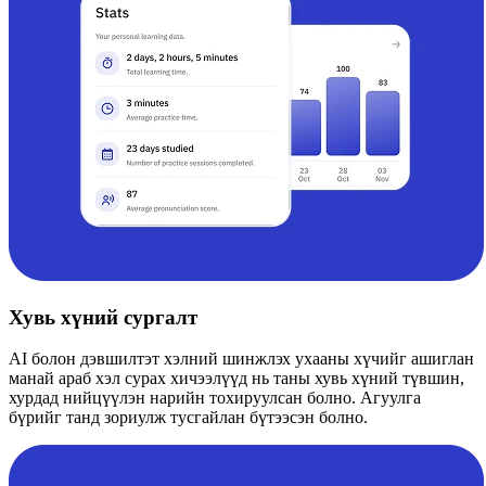
Хувь хүний ​​​​сургалт
AI болон дэвшилтэт хэлний шинжлэх ухааны хүчийг ашиглан
манай араб хэл сурах хичээлүүд нь таны хувь хүний ​​түвшин,
хурдад нийцүүлэн нарийн тохируулсан болно. Агуулга
бүрийг танд зориулж тусгайлан бүтээсэн болно.