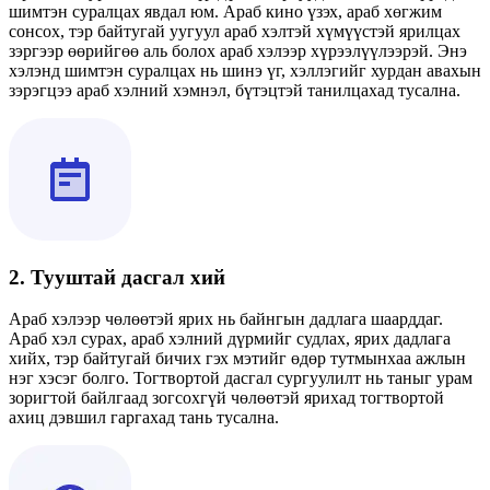
шимтэн суралцах явдал юм. Араб кино үзэх, араб хөгжим
сонсох, тэр байтугай уугуул араб хэлтэй хүмүүстэй ярилцах
зэргээр өөрийгөө аль болох араб хэлээр хүрээлүүлээрэй. Энэ
хэлэнд шимтэн суралцах нь шинэ үг, хэллэгийг хурдан авахын
зэрэгцээ араб хэлний хэмнэл, бүтэцтэй танилцахад тусална.
2. Тууштай дасгал хий
Араб хэлээр чөлөөтэй ярих нь байнгын дадлага шаарддаг.
Араб хэл сурах, араб хэлний дүрмийг судлах, ярих дадлага
хийх, тэр байтугай бичих гэх мэтийг өдөр тутмынхаа ажлын
нэг хэсэг болго. Тогтвортой дасгал сургуулилт нь таныг урам
зоригтой байлгаад зогсохгүй чөлөөтэй ярихад тогтвортой
ахиц дэвшил гаргахад тань тусална.