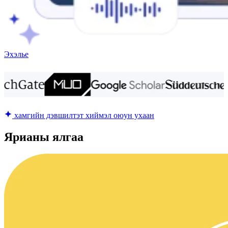
Эхэлье
хамгийн дэвшилтэт хиймэл оюун ухаан
Ярианы ялгаа