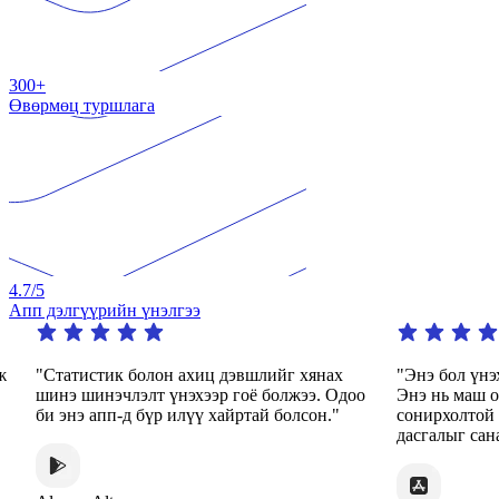
300+
Өвөрмөц туршлага
4.7
/5
Апп дэлгүүрийн үнэлгээ
"Статистик болон ахиц дэвшлийг хянах
"Энэ бол үнэхээр
шинэ шинэчлэлт үнэхээр гоё болжээ. Одоо
Энэ нь маш олон 
би энэ апп-д бүр илүү хайртай болсон."
сонирхолтой арга 
дасгалыг санал бо