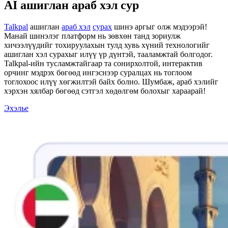
AI ашиглан араб хэл сур
Talkpal
ашиглан
араб хэл
сурах
шинэ аргыг олж мэдээрэй!
Манай шинэлэг платформ нь зөвхөн танд зориулж
хичээлүүдийг тохируулахын тулд хувь хүний ​​​​технологийг
ашиглан хэл сурахыг илүү үр дүнтэй, тааламжтай болгодог.
Talkpal-ийн тусламжтайгаар та сонирхолтой, интерактив
орчинг мэдрэх бөгөөд ингэснээр суралцах нь тоглоом
тоглохоос илүү хөгжилтэй байх болно. Шумбаж, араб хэлийг
хэрхэн хялбар бөгөөд сэтгэл хөдөлгөм болохыг хараарай!
Эхэлье