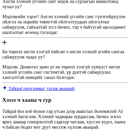
Англи хэлний үгсийн санг мэдэх нь сурлагын амжилтанд
чухал уу?
Мэдээжийн хэрэг! Англи хэлний үгсийн санг гүнзгийрүүлэн
ойлгох нь нарийн төвөгтэй ойлголтуудын ойлголтыг
сайжруулж, гайхалтай эссэ бичих, тэр ч байтугай өрсөлдөөнт
шалгалтыг өгөхөд тусалдаг.
Би төрөлх англи хэлгүй байсан ч англи хэлний үгийн сангаа
сайжруулж чадах уу?
Мэдээж. Дижитал эрин үе нь төрөлх хэлгүй хүмүүст англи
хэлний үгсийн санг системтэй, үр дүнтэй сайжруулах
хангалттай нөөцийг санал болгодог.
Talkpal програмыг татаж аваарай
Хэзээ ч хаана ч сур
Talkpal бол вэб болон гар утсан дээр ашиглах боломжтой AI
хэлний багш юм. Хэлний чадвараа хурдасгаж, бичих эсвэл
ярих замаар сонирхолтой сэдвээр чатлаж, хүссэн үедээ, хаана
ч байсан бодит мэт дуут мессеж хүлээж аваарай.