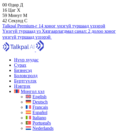
00
Өдөр
Д
16
Цаг
Х
59
Минут
М
41
Секунд
С
Talkpal Premium-г 14 хоног үнэгүй туршаад үзээрэй
Үнэгүй туршаад үз
Хязгаарлагдмал санал:
2 долоо хоног
үнэгүй туршаад үзээрэй
Нүүр хуудас
Сурах
Бизнесэд
Боловсролд
Бүртгүүлэх
Нэвтрэх
Монгол хэл
English
Deutsch
Français
Español
Italiano
Português
Nederlands