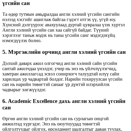
үгсийн сан
Та өдөр тутмын амьдралдаа англи хэлний үгсийн сангийн
нэлээд хэсгийг ашиглаж байгаа гэдэгт итгэх үү, үгүй ​​юу.
Хүнсний дэлгүүрээс авахуулаад дуртай цувралаа үзэх хүртэл
Англи хэлний үгсийн сан хаа сайгүй байдаг. Түүний
хэрэглээг таньж мэдэх нь таны үгсийн санг мэдэгдэхүйц
нэмэгдүүлэх болно.
5. Мэргэжлийн орчинд англи хэлний үгсийн сан
Дэлхий даяарх ажил олгогчид англи хэлний сайн үгсийн
сантай ажилчдаа үнэлдэг, учир нь энэ нь үйлчлүүлэгчид,
хамтран ажиллагсад эсвэл сонирхогч талуудтай илүү сайн
харилцах ур чадвартай болдог. Нарийн тохируулсан үгсийн
сан нь нарийн төвөгтэй санааг үр дүнтэй илэрхийлэх
чадварыг хөгжүүлдэг.
6. Academic Excellence дахь англи хэлний үгсийн
сан
Өргөн англи хэлний үгсийн сан нь сурлагын онцгой
амжилтад хүргэдэг. Энэ нь оюутнуудад төвөгтэй
ойлголтуудыг ойлгох, өрсөлдөөнт шалгалтыг даван туулах,