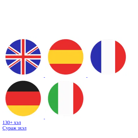
130+ хэл
Сураж эхэл