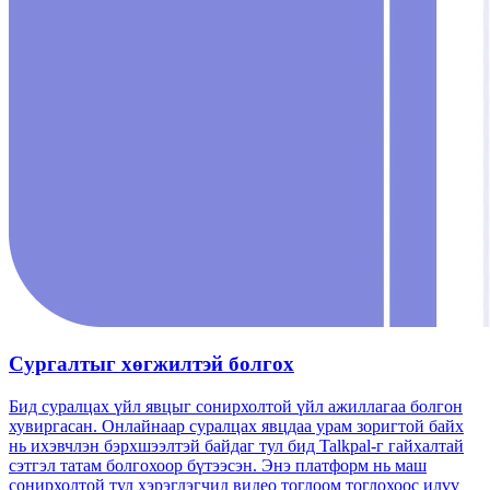
Сургалтыг хөгжилтэй болгох
Бид суралцах үйл явцыг сонирхолтой үйл ажиллагаа болгон
хувиргасан. Онлайнаар суралцах явцдаа урам зоригтой байх
нь ихэвчлэн бэрхшээлтэй байдаг тул бид Talkpal-г гайхалтай
сэтгэл татам болгохоор бүтээсэн. Энэ платформ нь маш
сонирхолтой тул хэрэглэгчид видео тоглоом тоглохоос илүү