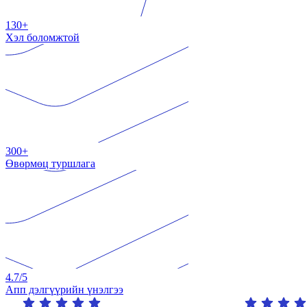
130+
Хэл боломжтой
300+
Өвөрмөц туршлага
4.7
/5
Апп дэлгүүрийн үнэлгээ