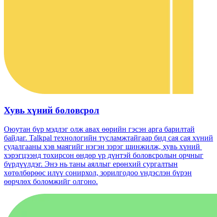
Хувь хүний ​​боловсрол
Оюутан бүр мэдлэг олж авах өөрийн гэсэн арга барилтай
байдаг. Talkpal технологийн тусламжтайгаар бид сая сая хүний
​​судалгааны хэв маягийг нэгэн зэрэг шинжилж, хувь хүний ​​
хэрэгцээнд тохирсон өндөр үр дүнтэй боловсролын орчныг
бүрдүүлдэг. Энэ нь таны аяллыг ерөнхий сургалтын
хөтөлбөрөөс илүү сонирхол, зорилгодоо үндэслэн бүрэн
өөрчлөх боломжийг олгоно.