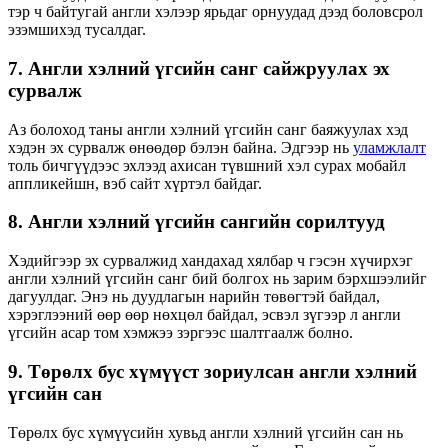
тэр ч байтугай англи хэлээр ярьдаг орнуудад дээд боловсрол
эзэмшихэд тусалдаг.
7. Англи хэлний үгсийн санг сайжруулах эх
сурвалж
Аз болоход таны англи хэлний үгсийн санг баяжуулах хэд
хэдэн эх сурвалж өнөөдөр бэлэн байна. Эдгээр нь
уламжлалт
толь бичгүүдээс эхлээд ахисан түвшний хэл сурах мобайл
аппликейшн, вэб сайт хүртэл байдаг.
8. Англи хэлний үгсийн сангийн сорилтууд
Хэдийгээр эх сурвалжид хандахад хялбар ч гэсэн хүчирхэг
англи хэлний үгсийн санг бий болгох нь зарим бэрхшээлийг
дагуулдаг. Энэ нь дуудлагын нарийн төвөгтэй байдал,
хэрэглээний өөр өөр нөхцөл байдал, эсвэл зүгээр л англи
үгсийн асар том хэмжээ зэргээс шалтгаалж болно.
9. Төрөлх бус хүмүүст зориулсан англи хэлний
үгсийн сан
Төрөлх бус хүмүүсийн хувьд англи хэлний үгсийн сан нь