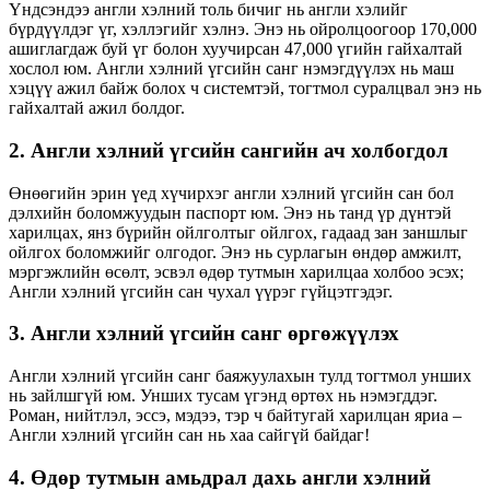
Үндсэндээ англи хэлний толь бичиг нь англи хэлийг
бүрдүүлдэг үг, хэллэгийг хэлнэ. Энэ нь ойролцоогоор 170,000
ашиглагдаж буй үг болон хуучирсан 47,000 үгийн гайхалтай
хослол юм. Англи хэлний үгсийн санг нэмэгдүүлэх нь маш
хэцүү ажил байж болох ч системтэй, тогтмол суралцвал энэ нь
гайхалтай ажил болдог.
2. Англи хэлний үгсийн сангийн ач холбогдол
Өнөөгийн эрин үед хүчирхэг англи хэлний үгсийн сан бол
дэлхийн боломжуудын паспорт юм. Энэ нь танд үр дүнтэй
харилцах, янз бүрийн ойлголтыг ойлгох, гадаад зан заншлыг
ойлгох боломжийг олгодог. Энэ нь сурлагын өндөр амжилт,
мэргэжлийн өсөлт, эсвэл өдөр тутмын харилцаа холбоо эсэх;
Англи хэлний үгсийн сан чухал үүрэг гүйцэтгэдэг.
3. Англи хэлний үгсийн санг өргөжүүлэх
Англи хэлний үгсийн санг баяжуулахын тулд тогтмол унших
нь зайлшгүй юм. Унших тусам үгэнд өртөх нь нэмэгддэг.
Роман, нийтлэл, эссэ, мэдээ, тэр ч байтугай харилцан яриа –
Англи хэлний үгсийн сан нь хаа сайгүй байдаг!
4. Өдөр тутмын амьдрал дахь англи хэлний