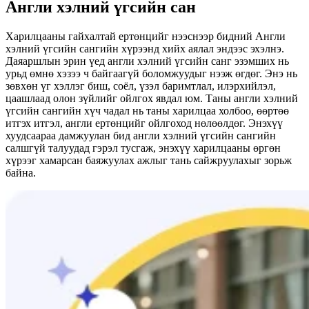
Англи хэлний үгсийн сан
Харилцааны гайхалтай ертөнцийг нээснээр бидний Англи
хэлний үгсийн сангийн хүрээнд хийх аялал эндээс эхэлнэ.
Даяаршлын эрин үед англи хэлний үгсийн санг эзэмших нь
урьд өмнө хэзээ ч байгаагүй боломжуудыг нээж өгдөг. Энэ нь
зөвхөн үг хэллэг биш, соёл, үзэл баримтлал, илэрхийлэл,
цаашлаад олон зүйлийг ойлгох явдал юм. Таны англи хэлний
үгсийн сангийн хүч чадал нь таны харилцаа холбоо, өөртөө
итгэх итгэл, англи ертөнцийг ойлгоход нөлөөлдөг. Энэхүү
хуудсаараа дамжуулан бид англи хэлний үгсийн сангийн
салшгүй талуудад гэрэл тусгаж, энэхүү харилцааны өргөн
хүрээг хамарсан баяжуулах ажлыг тань сайжруулахыг зорьж
байна.