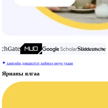
хамгийн дэвшилтэт хиймэл оюун ухаан
Ярианы ялгаа