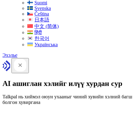
Suomi
Svenska
Čeština
日本語
中文 (简体)
हिंदी
한국어
Українська
Эхэлье
AI ашиглан хэлийг илүү хурдан сур
Talkpal нь хиймэл оюун ухааныг чиний хувийн хэлний багш
болгон хувиргана