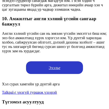
эхэндээ сүрдмээр санагдаж магадгүй юм. Гэсэн хэдий ч
сургалтын төрөл бүрийн арга, дижитал нөөцийн ачаар хэн ч
цаг хугацааны явцад ур чадвар эзэмшиж чадна.
10. Амжилтыг англи хэлний үгсийн сангаар
баяжуул
Англи хэлний үгсийн сан нь зөвхөн үгсийн эмхэтгэл биш юм;
энэ бол амжилтанд хүрэх хэрэгсэл юм. Үр дүнтэй харилцаа
холбоо, сайжруулсан ойлголт, дэлхий дахины холболт – ашиг
тус нь хязгааргүй бөгөөд сурсан шинэ үг болгонд амжилтанд
хүрэх зам нь хурдасдаг.
Эхэлье
Хэл сурах хамгийн үр дүнтэй арга
Talkpal-г үнэгүй туршиж үзээрэй
Түгээмэл асуултууд