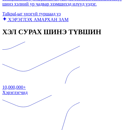
шинэ хэлний ур чадвар эзэмшихэд илүүд үздэг.
Talkpal-ыг үнэгүй туршаад үз
ХЭРЭГЛЭХ АМАРХАН ЗАМ
ХЭЛ СУРАХ ШИНЭ ТҮВШИН
10,000,000+
Хэрэглэгчид