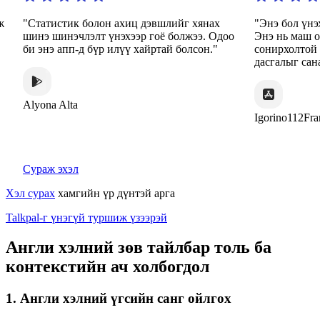
тистик болон ахиц дэвшлийг хянах
"Энэ бол үнэхээр гайх
 шинэчлэлт үнэхээр гоё болжээ. Одоо
Энэ нь маш олон төрл
нэ апп-д бүр илүү хайртай болсон."
сонирхолтой арга зама
дасгалыг санал болгодо
na Alta
Igorino112France
Сураж эхэл
Хэл сурах
хамгийн үр дүнтэй арга
Talkpal-г үнэгүй туршиж үзээрэй
Англи хэлний зөв тайлбар толь ба
контекстийн ач холбогдол
1. Англи хэлний үгсийн санг ойлгох