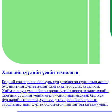
Хамгийн сүүлийн үеийн технологи
Бидний гол зорилго бол хувь хүнд тохирсон сургалтын аялалд
бүх нийтийн хүртээмжийг хангахад тэргүүлэх явдал юм.
Хиймэл оюун ухаан болон орчин үеийн програм хангамжийн
хамгийн сүүлийн үеийн нээлтүүдийг ашигласнаар бид хүн
бүр нарийн төвөгтэй, хувь хүнд тохирсон боловсролын
туршлагаас ашиг хүртэх боломжтой гэдгийг баталгаажуулдаг.