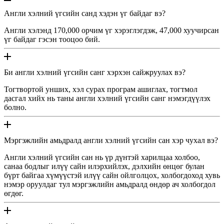
Англи хэлний үгсийн санд хэдэн үг байдаг вэ?
Англи хэлэнд 170,000 орчим үг хэрэглэгдэж, 47,000 хуучирсан
үг байдаг гэсэн тооцоо бий.
Би англи хэлний үгсийн санг хэрхэн сайжруулах вэ?
Тогтвортой унших, хэл сурах програм ашиглах, тогтмол
дасгал хийх нь таны англи хэлний үгсийн санг нэмэгдүүлэх
болно.
Мэргэжлийн амьдралд англи хэлний үгсийн сан хэр чухал вэ?
Англи хэлний үгсийн сан нь үр дүнтэй харилцаа холбоо,
санаа бодлыг илүү сайн илэрхийлэх, дэлхийн өнцөг булан
бүрт байгаа хүмүүстэй илүү сайн ойлголцох, холбогдоход хувь
нэмэр оруулдаг тул мэргэжлийн амьдралд өндөр ач холбогдол
өгдөг.