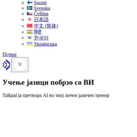
Suomi
Svenska
Čeština
日本語
中文 (简体)
हिंदी
한국어
Українська
Почни
Учење јазици побрзо со ВИ
Talkpal ја претвора AI во твој личен јазичен тренер