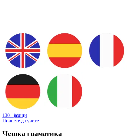
130+ јазици
Почнете да учите
Чешка граматика