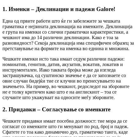
1. Именки – Деклинации и падежи Galore!
Една од првите работи што ќе ги забележите за чешката
граматика е нејзината деклинација на именките. Деклинација
е група на именки со слични граматички карактеристики, а
чешкиот има до 14 различни деклинации. Како е тоа за
разновидност? Секоја деклинација има специфичен образец за
претставување на формите на именка во еднина и множина.
Чешките именки исто така имаат седум различни падежи:
номинатив, генитив, датив, акузатив, вокатив, локатив и
инструментален. Иако таквата бројка може да изгледа
застрашувачка, од суштинско значење е да се запознаете со
овие случаи бидејќи тие се клучни во пренесувањето на
значењето. На пример, во чешкиот, редоследот на зборовите
не е толку критичен како што е на англискиот – тоа се
случаите што укажуваат на односите меѓу зборовите.
2. Придавки – Согласување со именките
Чешките придавки имаат посебна должност: тие мора да се
согласат со именките што ги менуваат по род, број и падеж.
Сфатете го тоа како динамично дуо, граматичко танго, каде