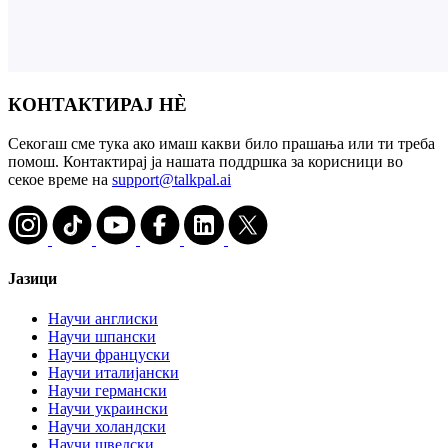
КОНТАКТИРАЈ НÈ
Секогаш сме тука ако имаш какви било прашања или ти треба
помош. Контактирај ја нашата поддршка за корисници во
секое време на
support@talkpal.ai
Јазици
Научи англиски
Научи шпански
Научи француски
Научи италијански
Научи германски
Научи украински
Научи холандски
Научи шведски