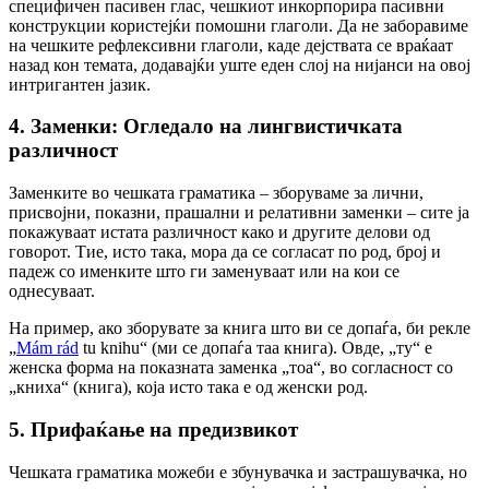
специфичен пасивен глас, чешкиот инкорпорира пасивни
конструкции користејќи помошни глаголи. Да не заборавиме
на чешките рефлексивни глаголи, каде дејствата се враќаат
назад кон темата, додавајќи уште еден слој на нијанси на овој
интригантен јазик.
4. Заменки: Огледало на лингвистичката
различност
Заменките во чешката граматика – зборуваме за лични,
присвојни, показни, прашални и релативни заменки – сите ја
покажуваат истата различност како и другите делови од
говорот. Тие, исто така, мора да се согласат по род, број и
падеж со именките што ги заменуваат или на кои се
однесуваат.
На пример, ако зборувате за книга што ви се допаѓа, би рекле
„
Mám rád
tu knihu“ (ми се допаѓа таа книга). Овде, „ту“ е
женска форма на показната заменка „тоа“, во согласност со
„книха“ (книга), која исто така е од женски род.
5. Прифаќање на предизвикот
Чешката граматика можеби е збунувачка и застрашувачка, но