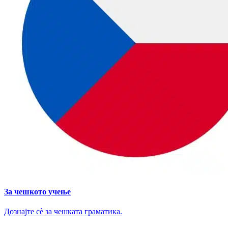
За чешкото учење
Дознајте сè за чешката граматика.