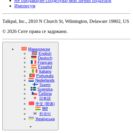
Не продавај/не споделувај мои лични податоци
Импресум
Talkpal, Inc., 2810 N Church St, Wilmington, Delaware 19802, US
© 2026 Сите права се задржани.
Македонски
English
Deutsch
Français
Español
Italiano
Português
Nederlands
Suomi
Svenska
Čeština
日本語
中文 (简体)
हिंदी
한국어
Українська