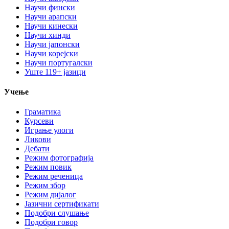
Научи фински
Научи арапски
Научи кинески
Научи хинди
Научи јапонски
Научи корејски
Научи португалски
Уште 119+ јазици
Учење
Граматика
Курсеви
Играње улоги
Ликови
Дебати
Режим фотографија
Режим повик
Режим реченица
Режим збор
Режим дијалог
Јазични сертификати
Подобри слушање
Подобри говор