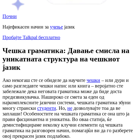
Почни
Најефикасен начин за
учење
јазик
Пробајте Talkpal бесплатно
Чешка граматика: Давање смисла на
уникатната структура на чешкиот
јазик
Ако некогаш сте се обиделе да научите
чешки
– или дури и
само разгледавте чешки напис или книга – веројатно сте
забележале дека неговата граматика може да биде доста
предизвикувачка. Нашироко се смета за еден од
најкомплексните јазични системи, чешката граматика збуни
многу странски
студенти
. Но,
не
дозволувајте тоа да ве
заплаши! Особеностите на чешката граматика се она што ја
прави фасцинантна и уникатна. Во оваа статија, ќе
демистифицираме неколку клучни елементи од чешката
граматика на разговорен начин, помагајќи ви да го разберете
овој прекрасен јазик подлабоко.