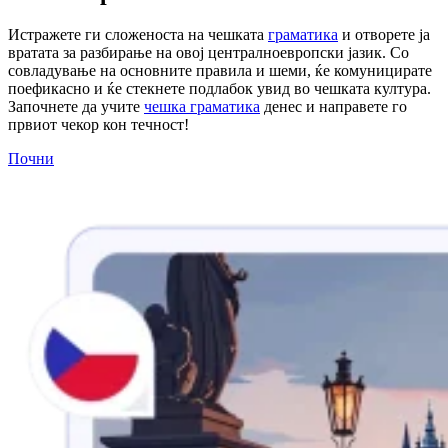
Истражете ги сложеноста на чешката
граматика
и отворете ја
вратата за разбирање на овој централноевропски јазик. Со
совладување на основните правила и шеми, ќе комуницирате
поефикасно и ќе стекнете подлабок увид во чешката култура.
Започнете да учите
чешка граматика
денес и направете го
првиот чекор кон течност!
Почни