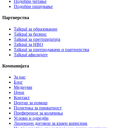
Подобри читање
Подобри пишување
Партнерства
Talkpal за образование
Talkpal за бизнис
Talkpal за претпријатија
Talkpal за НВО
Talkpal за препродавачи и партнерства
Talkpal афилијате
Компанијата
За нас
Блог
Медиуми
Цени
Контакт
Центар за помош
Политика за приватност
Преференци за колачиња
Услови и одредби
Лиценцен договор за краен корисник