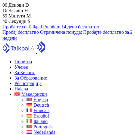
00
Денови
D
16
Часови
H
59
Минути
M
40
Секунди
S
Пробајте го Talkpal Premium 14 дена бесплатно
Пробај бесплатно
Ограничена понуда:
Пробајте бесплатно за 2
недели
Почетна
Учење
За Бизнис
За Образование
Регистрација
Најава
Македонски
English
Deutsch
Français
Español
Italiano
Português
Nederlands