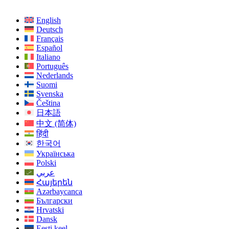
English
Deutsch
Français
Español
Italiano
Português
Nederlands
Suomi
Svenska
Čeština
日本語
中文 (简体)
हिंदी
한국어
Українська
Polski
عربي
Հայերեն
Azərbaycanca
Български
Hrvatski
Dansk
Eesti keel