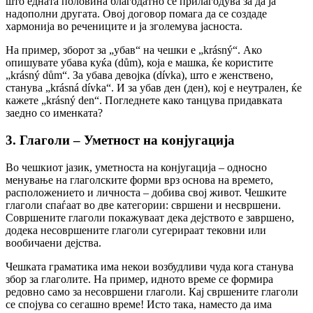
што едната половина благодатно се прилагодува за да ја
надополни другата. Овој договор помага да се создаде
хармонија во речениците и ја зголемува јасноста.
На пример, зборот за „убав“ на чешки е „krásný“. Ако
опишувате убава куќа (dům), која е машка, ќе користите
„krásný dům“. За убава девојка (dívka), што е женствено,
станува „krásná dívka“. И за убав ден (ден), кој е неутрален, ќе
кажете „krásný den“. Погледнете како танцува придавката
заедно со именката?
3. Глаголи – Уметност на конјугација
Во чешкиот јазик, уметноста на конјугација – односно
менување на глаголските форми врз основа на времето,
расположението и личноста – добива свој живот. Чешките
глаголи спаѓаат во две категории: свршени и несвршени.
Совршените глаголи покажуваат дека дејството е завршено,
додека несовршените глаголи сугерираат тековни или
вообичаени дејства.
Чешката граматика има некои возбудливи чуда кога станува
збор за глаголите. На пример, идното време се формира
редовно само за несовршени глаголи. Кај свршените глаголи
се спојува со сегашно време! Исто така, наместо да има