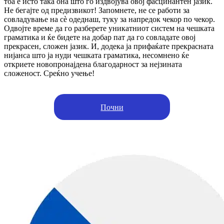
тоа е исто така она што го издвојува овој фасцинантен јазик.
Не бегајте од предизвикот! Запомнете, не се работи за
совладување на сè одеднаш, туку за напредок чекор по чекор.
Одвојте време да го разберете уникатниот систем на чешката
граматика и ќе бидете на добар пат да го совладате овој
прекрасен, сложен јазик. И, додека ја прифаќате прекрасната
нијанса што ја нуди чешката граматика, несомнено ќе
откриете новопронајдена благодарност за нејзината
сложеност. Среќно учење!
Почни