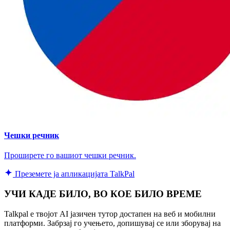
Чешки речник
Проширете го вашиот чешки речник.
Преземете ја апликацијата TalkPal
УЧИ КАДЕ БИЛО, ВО КОЕ БИЛО ВРЕМЕ
Talkpal е твојот AI јазичен тутор достапен на веб и мобилни
платформи. Забрзај го учењето, допишувај се или зборувај на