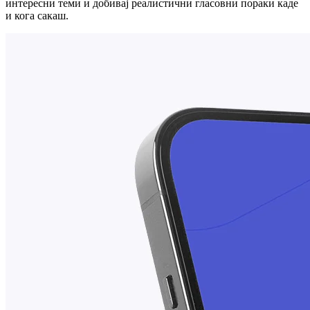
интересни теми и добивај реалистични гласовни пораки каде
и кога сакаш.