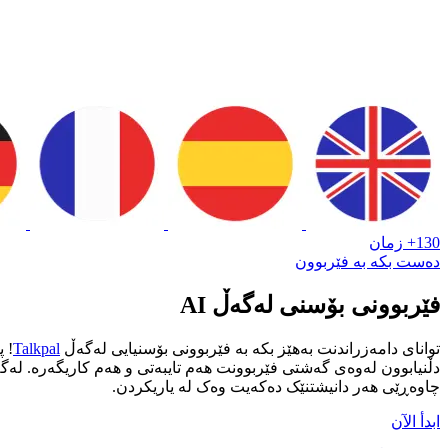
130+ زمان
دەست بکە بە فێربوون
فێربوونی بۆسنی لەگەڵ AI
توانای دامەزراندنت بەهێز بکە بە فێربوونی بۆسنیایی لەگەڵ
Talkpal
! 
چاوەڕێی هەر دانیشتنێک دەکەیت وەک لە یاریکردن.
ابدأ الآن