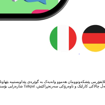
پلاتفۆرمی پێشکەوتوومان هەموو وانەیەک بە گوێرەی پێداویستییە بێهاوتا
دڵنیابوون لەوەی گەشتی فێربوونت هەم ت