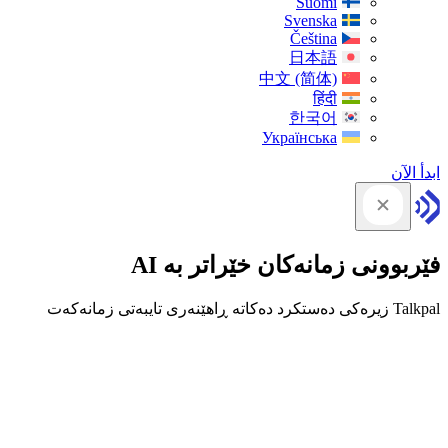
Suomi
Svenska
Čeština
日本語
中文 (简体)
हिंदी
한국어
Українська
ابدأ الآن
فێربوونی زمانەکان خێراتر بە AI
Talkpal زیرەکی دەستکرد دەکاتە ڕاهێنەری تایبەتی زمانەکەت