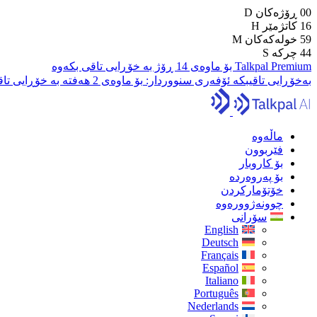
00
ڕۆژەکان
D
16
کاتژمێر
H
59
خولەکەکان
M
43
چرکە
S
Talkpal Premium بۆ ماوەی 14 ڕۆژ بە خۆڕایی تاقی بکەوە
بەخۆڕایی تاقیبکە
ئۆفەری سنووردار:
بۆ ماوەی 2 هەفتە بە خۆڕایی تاقی بکەرەوە
ماڵەوە
فێربوون
بۆ کاروبار
بۆ پەروەردە
خۆتۆمارکردن
چوونەژوورەوە
سۆرانی
English
Deutsch
Français
Español
Italiano
Português
Nederlands