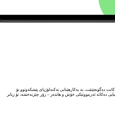
کانت دەگونجێنێت، بە بەکارهێنانی تەکنەلۆژیای پێشکەوتوو بۆ
ایبەتی و هەم کاریگەرە. لەگەڵ چالاکی کارلێک و ناوەرۆکی سەرنجڕاکێش، Talkpal شارەزایی بۆسنیایی دەکاتە ئەزموونێکی خۆش و هاندەر – زۆر چێژبەخشە، تۆ زیاتر