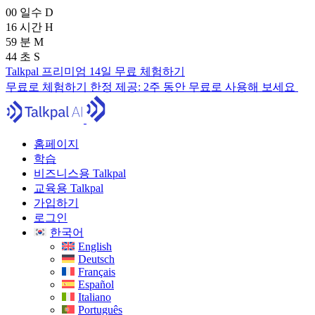
00
일수
D
16
시간
H
59
분
M
43
초
S
Talkpal 프리미엄 14일 무료 체험하기
무료로 체험하기
한정 제공:
2주 동안 무료로 사용해 보세요
홈페이지
학습
비즈니스용 Talkpal
교육용 Talkpal
가입하기
로그인
한국어
English
Deutsch
Français
Español
Italiano
Português