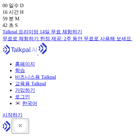
00
일수
D
16
시간
H
59
분
M
41
초
S
Talkpal 프리미엄 14일 무료 체험하기
무료로 체험하기
한정 제공:
2주 동안 무료로 사용해 보세요
홈페이지
학습
비즈니스용 Talkpal
교육용 Talkpal
가입하기
로그인
한국어
시작하기