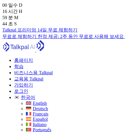
00
일수
D
16
시간
H
59
분
M
43
초
S
Talkpal 프리미엄 14일 무료 체험하기
무료로 체험하기
한정 제공:
2주 동안 무료로 사용해 보세요
홈페이지
학습
비즈니스용 Talkpal
교육용 Talkpal
가입하기
로그인
한국어
English
Deutsch
Français
Español
Italiano
Português