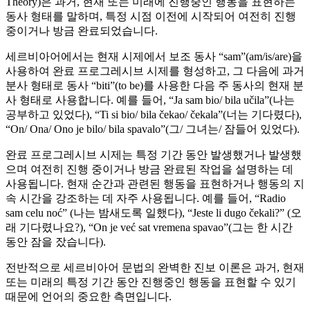
Theory)은 과거, 현재 또는 미래에 진행중인 행동을 표현하는
동사 형태를 말하며, 특정 시점 이전에 시작되어 여전히 진행
중이거나 방금 완료되었습니다.
세르비아어에서는 현재 시제에서 보조 동사 “sam”(am/is/are)을
사용하여 완료 프로그레시브 시제를 형성하고, 그 다음에 과거
분사 형태로 동사 “biti”(to be)를 사용한 다음 주 동사의 현재 분
사 형태로 사용합니다. 예를 들어, “Ja sam bio/ bila učila”(나는
공부하고 있었다), “Ti si bio/ bila čekao/ čekala”(너는 기다렸다),
“On/ Ona/ Ono je bilo/ bila spavalo”(그/ 그녀는/ 잠들어 있었다).
완료 프로그레시브 시제는 특정 기간 동안 발생했거나 발생했
으며 여전히 진행 중이거나 방금 완료된 작업을 설명하는 데
사용됩니다. 현재 순간과 관련된 행동을 표현하거나 행동의 지
속 시간을 강조하는 데 자주 사용됩니다. 예를 들어, “Radio
sam celu noć” (나는 밤새도록 일했다), “Jeste li dugo čekali?” (오
래 기다렸나요?), “On je već sat vremena spavao”(그는 한 시간
동안 잠을 잤습니다).
전반적으로 세르비아어 문법의 완벽한 진보 이론은 과거, 현재
또는 미래의 특정 기간 동안 진행중인 행동을 표현할 수 있기
때문에 언어의 중요한 측면입니다.