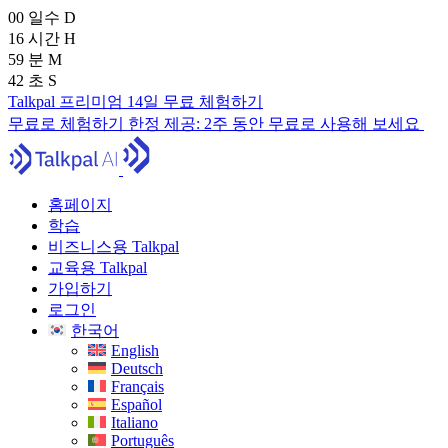
00
일수
D
16
시간
H
59
분
M
41
초
S
Talkpal 프리미엄 14일 무료 체험하기
무료로 체험하기
한정 제공:
2주 동안 무료로 사용해 보세요
홈페이지
학습
비즈니스용 Talkpal
교육용 Talkpal
가입하기
로그인
한국어
English
Deutsch
Français
Español
Italiano
Português