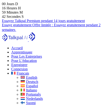
00
Jours
D
16
Heures
H
59
Minutes
M
40
Secondes
S
Essayez Talkpal Premium pendant 14 jours gratuitement
Essaye gratuitement
Offre limitée :
Essayez gratuitement pendant 2
semaines
Accueil
Apprentissage
Pour Les Entreprises
Pour L’éducation
Enregistrer
Connexion
Français
English
Deutsch
Español
Italiano
Português
Nederlands
Suomi