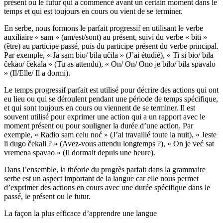
présent ou le futur qui a commencé avant un certain moment dans le
temps et qui est toujours en cours ou vient de se terminer.
En serbe, nous formons le parfait progressif en utilisant le verbe
auxiliaire « sam » (am/est/sont) au présent, suivi du verbe « biti »
(être) au participe passé, puis du participe présent du verbe principal.
Par exemple, « Ja sam bio/ bila učila » (J’ai étudié), « Ti si bio/ bila
čekao/ čekala » (Tu as attendu), « On/ On/ Ono je bilo/ bila spavalo
» (Il/Elle/ Il a dormi).
Le temps progressif parfait est utilisé pour décrire des actions qui ont
eu lieu ou qui se déroulent pendant une période de temps spécifique,
et qui sont toujours en cours ou viennent de se terminer. Il est
souvent utilisé pour exprimer une action qui a un rapport avec le
moment présent ou pour souligner la durée d’une action. Par
exemple, « Radio sam celu noć » (J’ai travaillé toute la nuit), « Jeste
li dugo čekali ? » (Avez-vous attendu longtemps ?), « On je već sat
vremena spavao » (Il dormait depuis une heure).
Dans l’ensemble, la théorie du progrès parfait dans la grammaire
serbe est un aspect important de la langue car elle nous permet
d’exprimer des actions en cours avec une durée spécifique dans le
passé, le présent ou le futur.
La façon la plus efficace d’apprendre une langue