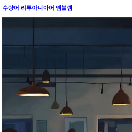
수량어 리투아니아어 엠블렘