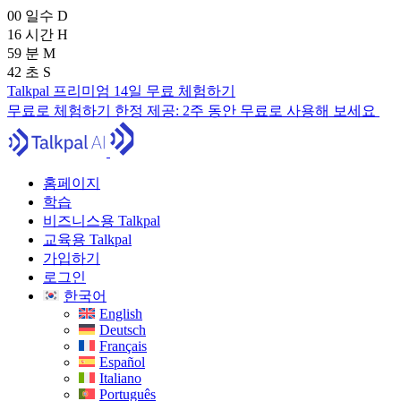
00
일수
D
16
시간
H
59
분
M
41
초
S
Talkpal 프리미엄 14일 무료 체험하기
무료로 체험하기
한정 제공:
2주 동안 무료로 사용해 보세요
홈페이지
학습
비즈니스용 Talkpal
교육용 Talkpal
가입하기
로그인
한국어
English
Deutsch
Français
Español
Italiano
Português