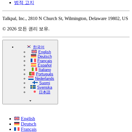
법적 고지
Talkpal, Inc., 2810 N Church St, Wilmington, Delaware 19802, US
© 2026 모든 권리 보유.
한국어
English
Deutsch
Français
Español
Italiano
Português
Nederlands
Suomi
Svenska
日本語
English
Deutsch
Français