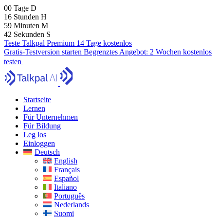
00
Tage
D
16
Stunden
H
59
Minuten
M
41
Sekunden
S
Teste Talkpal Premium 14 Tage kostenlos
Gratis-Testversion starten
Begrenztes Angebot:
2 Wochen kostenlos
testen
Startseite
Lernen
Für Unternehmen
Für Bildung
Leg los
Einloggen
Deutsch
English
Français
Español
Italiano
Português
Nederlands
Suomi