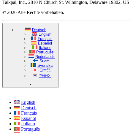
Talkpal, Inc., 2810 N Church St, Wilmington, Delaware 19802, US
© 2026 Alle Rechte vorbehalten.
Deutsch
English
Français
Español
Italiano
Português
Nederlands
Suomi
Svenska
日本語
한국어
English
Deutsch
Français
Español
Italiano
Português