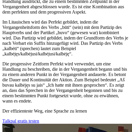
Handlung ausdrückt, die zu einem bestimmten Zeitpunkt in der
Vergangenheit abgeschlossen wurde. Es ist eine Kombination aus
dem perfekten und dem progressiven Aspekt.
Im Litauischen wird das Perfekt gebildet, indem die
Vergangenheitsform des Verbs „būti“ (sein) mit dem Partizip des
Hauptverbs und der Partikel „buvo“ (gewesen war) kombiniert
wird. Das Partizip wird gebildet, indem der Grundform des Verbs je
nach Verbart ein Suffix hinzugefügt wird. Das Partizip des Verbs
„kalbėti“ (sprechen) lautet zum Beispiel
„kalbėjęs/kalbėjusi/kalbėjusi/kalbėję“.
Die progressive Zeitform Perfekt wird verwendet, um eine
Handlung zu beschreiben, die in der Vergangenheit begann und bis
zu einem anderen Punkt in der Vergangenheit andauerte. Es betont
die Dauer und Kontinuität der Aktion. Zum Beispiel bedeutet „Aš
buvau kalbėjęs su jais“ „Ich hatte mit ihnen gesprochen“. Es zeigt
an, dass das Sprechen in der Vergangenheit begonnen und bis zu
einem bestimmten Punkt fortgesetzt wurde, ohne zu erwähnen,
wann es endete.
Der effizienteste Weg, eine Sprache zu lernen
Talkpal gratis testen