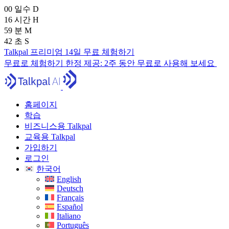
00
일수
D
16
시간
H
59
분
M
41
초
S
Talkpal 프리미엄 14일 무료 체험하기
무료로 체험하기
한정 제공:
2주 동안 무료로 사용해 보세요
홈페이지
학습
비즈니스용 Talkpal
교육용 Talkpal
가입하기
로그인
한국어
English
Deutsch
Français
Español
Italiano
Português