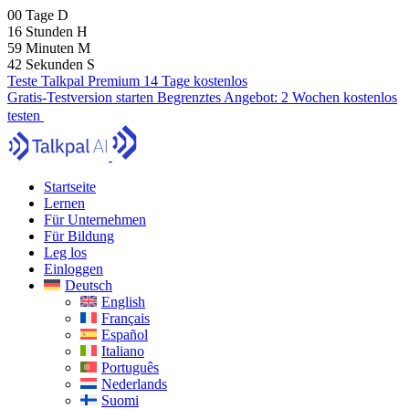
00
Tage
D
16
Stunden
H
59
Minuten
M
40
Sekunden
S
Teste Talkpal Premium 14 Tage kostenlos
Gratis-Testversion starten
Begrenztes Angebot:
2 Wochen kostenlos
testen
Startseite
Lernen
Für Unternehmen
Für Bildung
Leg los
Einloggen
Deutsch
English
Français
Español
Italiano
Português
Nederlands
Suomi