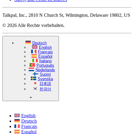
Talkpal, Inc., 2810 N Church St, Wilmington, Delaware 19802, US
© 2026 Alle Rechte vorbehalten.
Deutsch
English
Français
Español
Italiano
Português
Nederlands
Suomi
Svenska
日本語
한국어
English
Deutsch
Français
Español