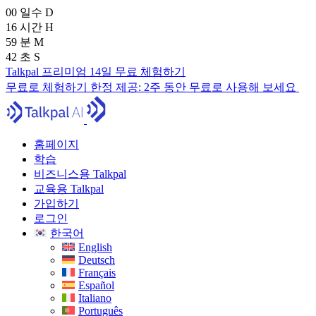
00
일수
D
16
시간
H
59
분
M
40
초
S
Talkpal 프리미엄 14일 무료 체험하기
무료로 체험하기
한정 제공:
2주 동안 무료로 사용해 보세요
홈페이지
학습
비즈니스용 Talkpal
교육용 Talkpal
가입하기
로그인
한국어
English
Deutsch
Français
Español
Italiano
Português