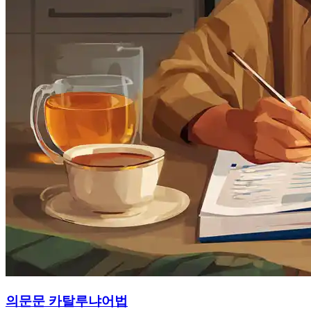
의문문 카탈루냐어법