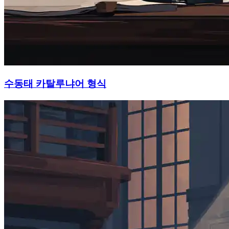
수동태 카탈루냐어 형식