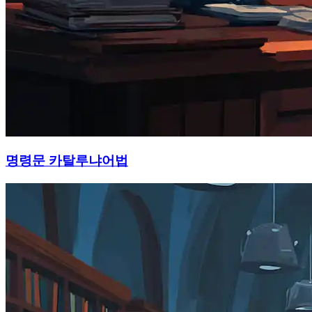
명령문 카탈루냐어법