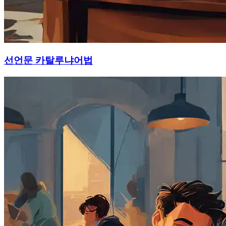
선언문 카탈루냐어법