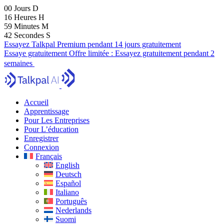
00
Jours
D
16
Heures
H
59
Minutes
M
40
Secondes
S
Essayez Talkpal Premium pendant 14 jours gratuitement
Essaye gratuitement
Offre limitée :
Essayez gratuitement pendant 2
semaines
Accueil
Apprentissage
Pour Les Entreprises
Pour L’éducation
Enregistrer
Connexion
Français
English
Deutsch
Español
Italiano
Português
Nederlands
Suomi