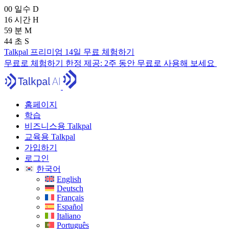
00
일수
D
16
시간
H
59
분
M
42
초
S
Talkpal 프리미엄 14일 무료 체험하기
무료로 체험하기
한정 제공:
2주 동안 무료로 사용해 보세요
홈페이지
학습
비즈니스용 Talkpal
교육용 Talkpal
가입하기
로그인
한국어
English
Deutsch
Français
Español
Italiano
Português