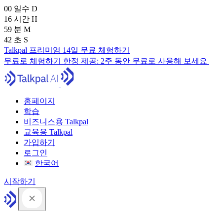
00
일수
D
16
시간
H
59
분
M
41
초
S
Talkpal 프리미엄 14일 무료 체험하기
무료로 체험하기
한정 제공:
2주 동안 무료로 사용해 보세요
홈페이지
학습
비즈니스용 Talkpal
교육용 Talkpal
가입하기
로그인
한국어
시작하기