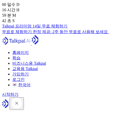
00
일수
D
16
시간
H
59
분
M
41
초
S
Talkpal 프리미엄 14일 무료 체험하기
무료로 체험하기
한정 제공:
2주 동안 무료로 사용해 보세요
홈페이지
학습
비즈니스용 Talkpal
교육용 Talkpal
가입하기
로그인
한국어
시작하기