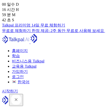
00
일수
D
16
시간
H
59
분
M
41
초
S
Talkpal 프리미엄 14일 무료 체험하기
무료로 체험하기
한정 제공:
2주 동안 무료로 사용해 보세요
홈페이지
학습
비즈니스용 Talkpal
교육용 Talkpal
가입하기
로그인
한국어
시작하기