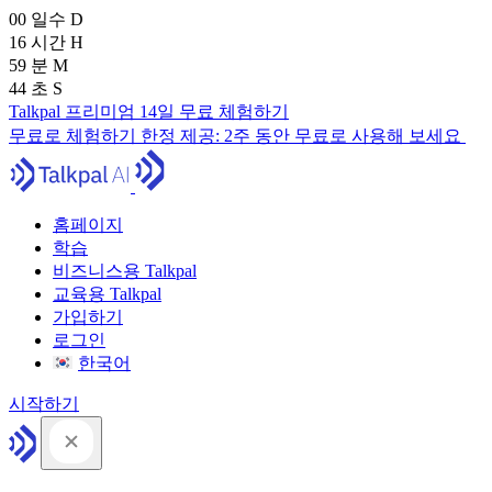
00
일수
D
16
시간
H
59
분
M
43
초
S
Talkpal 프리미엄 14일 무료 체험하기
무료로 체험하기
한정 제공:
2주 동안 무료로 사용해 보세요
홈페이지
학습
비즈니스용 Talkpal
교육용 Talkpal
가입하기
로그인
한국어
시작하기