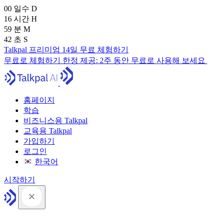
00
일수
D
16
시간
H
59
분
M
41
초
S
Talkpal 프리미엄 14일 무료 체험하기
무료로 체험하기
한정 제공:
2주 동안 무료로 사용해 보세요
홈페이지
학습
비즈니스용 Talkpal
교육용 Talkpal
가입하기
로그인
한국어
시작하기