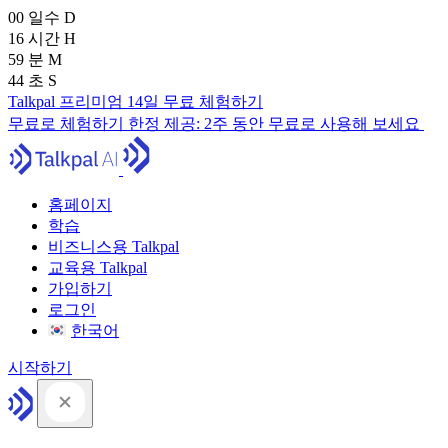
00
일수
D
16
시간
H
59
분
M
43
초
S
Talkpal 프리미엄 14일 무료 체험하기
무료로 체험하기
한정 제공:
2주 동안 무료로 사용해 보세요
홈페이지
학습
비즈니스용 Talkpal
교육용 Talkpal
가입하기
로그인
한국어
시작하기