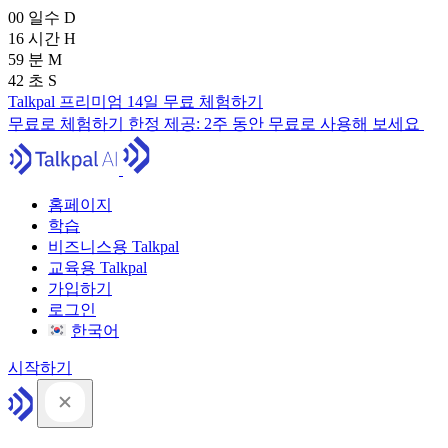
00
일수
D
16
시간
H
59
분
M
41
초
S
Talkpal 프리미엄 14일 무료 체험하기
무료로 체험하기
한정 제공:
2주 동안 무료로 사용해 보세요
홈페이지
학습
비즈니스용 Talkpal
교육용 Talkpal
가입하기
로그인
한국어
시작하기