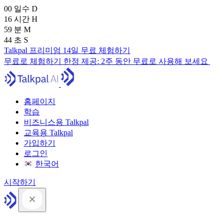
00
일수
D
16
시간
H
59
분
M
43
초
S
Talkpal 프리미엄 14일 무료 체험하기
무료로 체험하기
한정 제공:
2주 동안 무료로 사용해 보세요
홈페이지
학습
비즈니스용 Talkpal
교육용 Talkpal
가입하기
로그인
한국어
시작하기