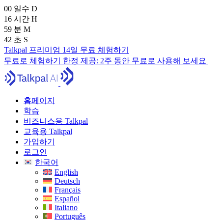
00
일수
D
16
시간
H
59
분
M
40
초
S
Talkpal 프리미엄 14일 무료 체험하기
무료로 체험하기
한정 제공:
2주 동안 무료로 사용해 보세요
홈페이지
학습
비즈니스용 Talkpal
교육용 Talkpal
가입하기
로그인
한국어
English
Deutsch
Français
Español
Italiano
Português