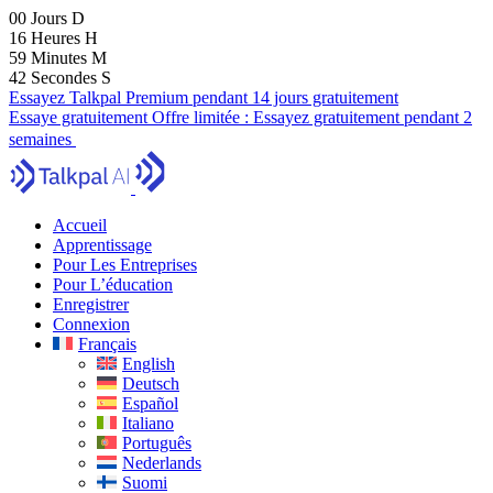
00
Jours
D
16
Heures
H
59
Minutes
M
40
Secondes
S
Essayez Talkpal Premium pendant 14 jours gratuitement
Essaye gratuitement
Offre limitée :
Essayez gratuitement pendant 2
semaines
Accueil
Apprentissage
Pour Les Entreprises
Pour L’éducation
Enregistrer
Connexion
Français
English
Deutsch
Español
Italiano
Português
Nederlands
Suomi