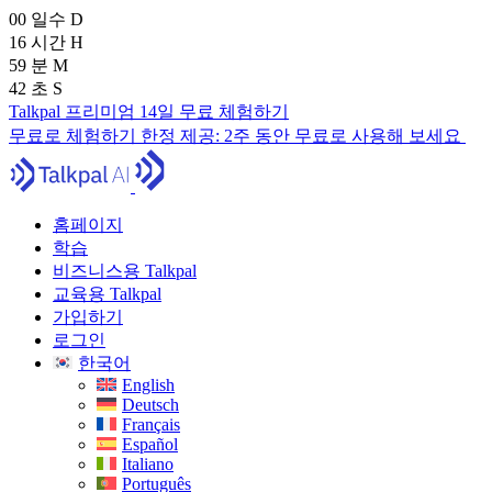
00
일수
D
16
시간
H
59
분
M
40
초
S
Talkpal 프리미엄 14일 무료 체험하기
무료로 체험하기
한정 제공:
2주 동안 무료로 사용해 보세요
홈페이지
학습
비즈니스용 Talkpal
교육용 Talkpal
가입하기
로그인
한국어
English
Deutsch
Français
Español
Italiano
Português