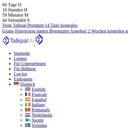
00
Tage
D
16
Stunden
H
59
Minuten
M
43
Sekunden
S
Teste Talkpal Premium 14 Tage kostenlos
Gratis-Testversion starten
Begrenztes Angebot:
2 Wochen kostenlos t
Startseite
Lernen
Für Unternehmen
Für Bildung
Leg los
Einloggen
Deutsch
English
Français
Español
Italiano
Português
Nederlands
Suomi
Svenska