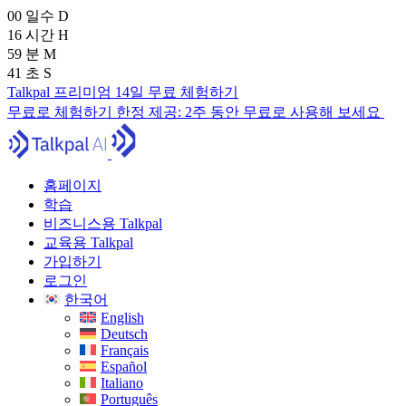
00
일수
D
16
시간
H
59
분
M
39
초
S
Talkpal 프리미엄 14일 무료 체험하기
무료로 체험하기
한정 제공:
2주 동안 무료로 사용해 보세요
홈페이지
학습
비즈니스용 Talkpal
교육용 Talkpal
가입하기
로그인
한국어
English
Deutsch
Français
Español
Italiano
Português