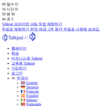
00
일수
D
16
시간
H
59
분
M
43
초
S
Talkpal 프리미엄 14일 무료 체험하기
무료로 체험하기
한정 제공:
2주 동안 무료로 사용해 보세요
홈페이지
학습
비즈니스용 Talkpal
교육용 Talkpal
가입하기
로그인
한국어
English
Deutsch
Français
Español
Italiano
Português