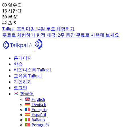
00
일수
D
16
시간
H
59
분
M
41
초
S
Talkpal 프리미엄 14일 무료 체험하기
무료로 체험하기
한정 제공:
2주 동안 무료로 사용해 보세요
홈페이지
학습
비즈니스용 Talkpal
교육용 Talkpal
가입하기
로그인
한국어
English
Deutsch
Français
Español
Italiano
Português