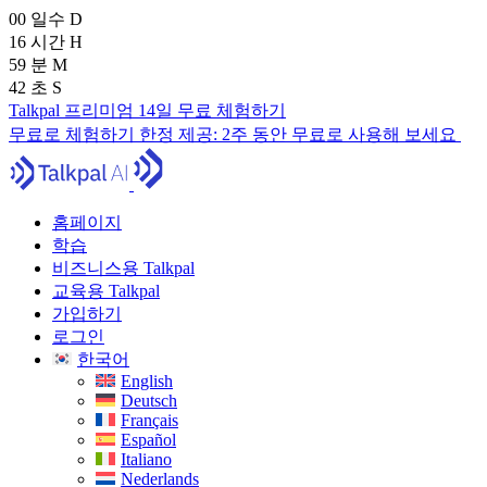
00
일수
D
16
시간
H
59
분
M
41
초
S
Talkpal 프리미엄 14일 무료 체험하기
무료로 체험하기
한정 제공:
2주 동안 무료로 사용해 보세요
홈페이지
학습
비즈니스용 Talkpal
교육용 Talkpal
가입하기
로그인
한국어
English
Deutsch
Français
Español
Italiano
Nederlands