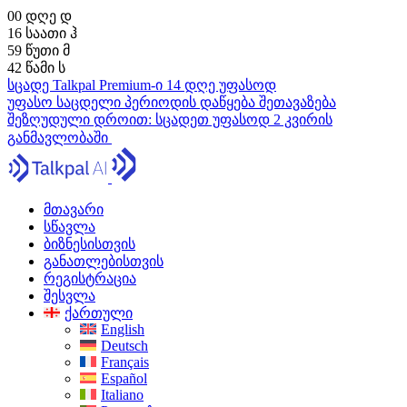
00
დღე
დ
16
საათი
ჰ
59
წუთი
მ
41
წამი
ს
სცადე Talkpal Premium-ი 14 დღე უფასოდ
უფასო საცდელი პერიოდის დაწყება
შეთავაზება
შეზღუდული დროით:
სცადეთ უფასოდ 2 კვირის
განმავლობაში
მთავარი
სწავლა
ბიზნესისთვის
განათლებისთვის
რეგისტრაცია
შესვლა
ქართული
English
Deutsch
Français
Español
Italiano