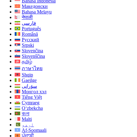
Bahasa Indonesia
Македонски
Bahasa Melayu
नेपाली
فارسی
Português
Română
Русский
Srpski
Slovenčina
Slovenščina
தமிழ்
ภาษาไทย
Shqip
Gaeilge
سۆرانی
Монгол хэл
Tiếng Việt
Cymraeg
O‘zbekcha
বাংলা
Malti
اردو
Af-Soomaali
ਪੰਜਾਬੀ