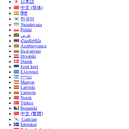
日本語
中文 (简体)
हिंदी
한국어
Українська
Polski
عربي
Հայերեն
Azərbaycanca
Български
Hrvatski
Dansk
Eesti keel
Ελληνικά
עִברִית
Magyar
Latviski
Lietuvių
Norsk
Türkçe
Bosanski
中文 (繁體)
Galician
Íslenskur