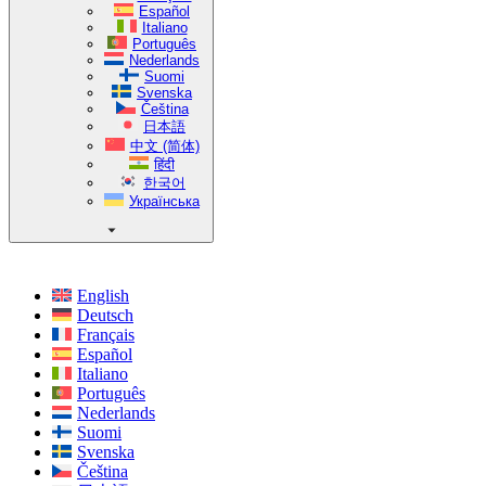
Español
Italiano
Português
Nederlands
Suomi
Svenska
Čeština
日本語
中文 (简体)
हिंदी
한국어
Українська
English
Deutsch
Français
Español
Italiano
Português
Nederlands
Suomi
Svenska
Čeština