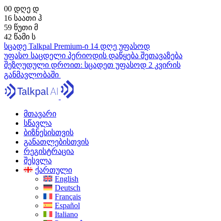
00
დღე
დ
16
საათი
ჰ
59
წუთი
მ
41
წამი
ს
სცადე Talkpal Premium-ი 14 დღე უფასოდ
უფასო საცდელი პერიოდის დაწყება
შეთავაზება
შეზღუდული დროით:
სცადეთ უფასოდ 2 კვირის
განმავლობაში
მთავარი
სწავლა
ბიზნესისთვის
განათლებისთვის
რეგისტრაცია
შესვლა
ქართული
English
Deutsch
Français
Español
Italiano