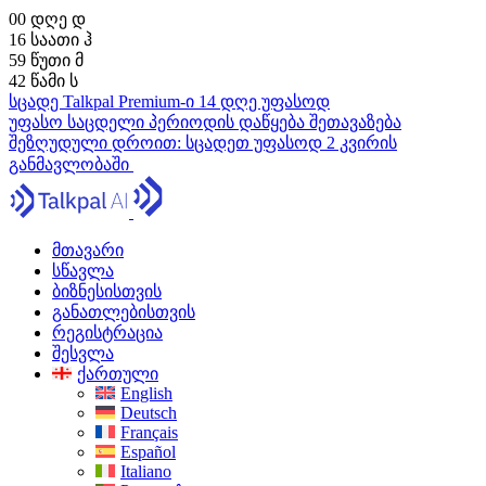
00
დღე
დ
16
საათი
ჰ
59
წუთი
მ
41
წამი
ს
სცადე Talkpal Premium-ი 14 დღე უფასოდ
უფასო საცდელი პერიოდის დაწყება
შეთავაზება
შეზღუდული დროით:
სცადეთ უფასოდ 2 კვირის
განმავლობაში
მთავარი
სწავლა
ბიზნესისთვის
განათლებისთვის
რეგისტრაცია
შესვლა
ქართული
English
Deutsch
Français
Español
Italiano