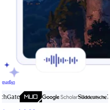
დაიწყე