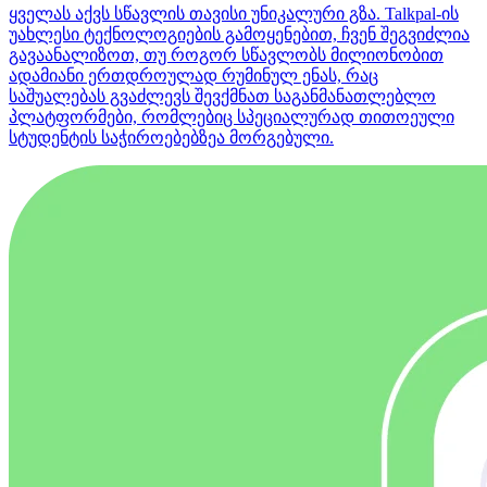
ყველას აქვს სწავლის თავისი უნიკალური გზა. Talkpal-ის
უახლესი ტექნოლოგიების გამოყენებით, ჩვენ შეგვიძლია
გავაანალიზოთ, თუ როგორ სწავლობს მილიონობით
ადამიანი ერთდროულად რუმინულ ენას, რაც
საშუალებას გვაძლევს შევქმნათ საგანმანათლებლო
პლატფორმები, რომლებიც სპეციალურად თითოეული
სტუდენტის საჭიროებებზეა მორგებული.