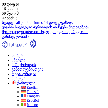
00
დღე
დ
16
საათი
ჰ
59
წუთი
მ
41
წამი
ს
სცადე Talkpal Premium-ი 14 დღე უფასოდ
უფასო საცდელი პერიოდის დაწყება
შეთავაზება
შეზღუდული დროით:
სცადეთ უფასოდ 2 კვირის
განმავლობაში
მთავარი
სწავლა
ბიზნესისთვის
განათლებისთვის
რეგისტრაცია
შესვლა
ქართული
English
Deutsch
Français
Español
Italiano