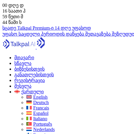
00
დღე
დ
16
საათი
ჰ
59
წუთი
მ
43
წამი
ს
სცადე Talkpal Premium-ი 14 დღე უფასოდ
უფასო საცდელი პერიოდის დაწყება
შეთავაზება შეზღუდ
მთავარი
სწავლა
ბიზნესისთვის
განათლებისთვის
რეგისტრაცია
შესვლა
ქართული
English
Deutsch
Français
Español
Italiano
Português
Nederlands