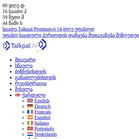
00
დღე
დ
16
საათი
ჰ
59
წუთი
მ
43
წამი
ს
სცადე Talkpal Premium-ი 14 დღე უფასოდ
უფასო საცდელი პერიოდის დაწყება
შეთავაზება შეზღუდ
მთავარი
სწავლა
ბიზნესისთვის
განათლებისთვის
რეგისტრაცია
შესვლა
ქართული
English
Deutsch
Français
Español
Italiano
Português
Nederlands