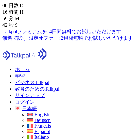
00
日数
D
16
時間
H
59
分
M
40
秒
S
Talkpalプレミアムを14日間無料でお試しいただけます。
無料で試す
限定オファー:
2週間無料でお試しいただけます
ホーム
学習
ビジネスTalkpal
教育のためのTalkpal
サインアップ
ログイン
日本語
English
Deutsch
Français
Español
Italiano