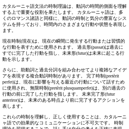
カタルーニャ語文法の時制理論は、動詞の時間的側面を理解
する上で重要な役割を果たします。 カタルーニャ語は、多
くのロマンス諸語と同様に、動詞の時制と気分の豊富なシス
テムを持っており、時間内のさまざまな行動や状態を表現し
ます。
現在時制(現在)は、現在の瞬間に発生する行動または習慣的
な行動を表すために使用されます。 過去形(passat)は過去に
すでに完了した行動を指し、未来形(futur)は未来に起こる行
動を示します。
さらに、助動詞と過去分詞を組み合わせてより複雑なアイデ
アを表現する複合動詞時制があります。 完了時制(pretèrit
perfet)は、現在に影響を与える最近の行動について話すため
に使用され、無限時制(pretèrit plusquamperfet)は、別の過去の
行動の前に完了した行動を指します。 未来完了形(futur
anteriror)は、未来のある時点より前に完了するアクションを
表します。
これらの時制を理解し、正しく使用することは、カタルーニ
ャ語での効果的なコミュニケーションに不可欠です。 時制
理論を習得することで、話し手は自分の考えを正確に表現