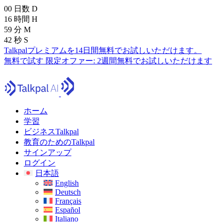
00
日数
D
16
時間
H
59
分
M
40
秒
S
Talkpalプレミアムを14日間無料でお試しいただけます。
無料で試す
限定オファー:
2週間無料でお試しいただけます
ホーム
学習
ビジネスTalkpal
教育のためのTalkpal
サインアップ
ログイン
日本語
English
Deutsch
Français
Español
Italiano