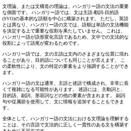
文理論、または文構造の理論は、ハンガリー語の文法の重要
な側面です。 ハンガリー語では、文は主語-動詞-目的語
(SVO)の基本的な語順を中心に構築されます。 ただし、英語
とは異なり、ハンガリー語の文では、語順は単語の文法機能
を決定する上で重要な役割を果たしていません。 これは、
ハンガリー語が語形変化言語であるため、文中での文法的な
役割によって語尾が変わるためです。
ハンガリー語では、文の主語は文内のさまざまな位置に現れ
ることがあり、目的語についても同じことが言えます。 こ
の柔軟性により、文の特定の要素をより強調することができ
ます。
ハンガリー語の文は通常、主語と述語で構成され、非常に長
くて複雑になる可能性があります。 述語には、主動詞と、
目的語、副詞、形容詞などの他の要素が含まれます。 副詞
句や従属節を使用して、文に情報を追加することもできま
す。
全体として、ハンガリー語の文法における文理論を理解する
ことは、その言語で文法的に正しく一貫性のある文を構築す
るために不可欠です。