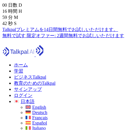
00
日数
D
16
時間
H
59
分
M
41
秒
S
Talkpalプレミアムを14日間無料でお試しいただけます。
無料で試す
限定オファー:
2週間無料でお試しいただけます
ホーム
学習
ビジネスTalkpal
教育のためのTalkpal
サインアップ
ログイン
日本語
English
Deutsch
Français
Español
Italiano