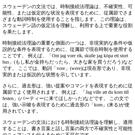
スウェーデンの文法では、時制接続法理論は、不確実性、可
能性、または仮定的な状況を表現するために、従属節でさま
ざまな動詞時制を使用することを指します。 この理論は、
スウェーデン語の仮定法を理解し、利用する上で重要な役割
を果たします。
時制接続法理論の重要な側面の一つは、非現実的な条件や仮
説的な条件を表現するために、従属節で現在時制を使用する
ことです。 例えば、「Om jag vore rik, skulle jag köpa ett stort
hus」(もし私が金持ちだったら、大きな家を買うだろう)など
です。 ここでは、動詞「vore」(were)は現在形であり、非現
実的または仮説的な状態を示しています。
さらに、過去形は、強い提案やコマンドを表現するために従
属節でよく使用されます。 例えば、「Jag ville att du kom till
festen」(パーティーに来てほしかった)などです。 この文で
は、強い示唆を表現するために過去形の「kom」(来る)が使
用されています。
スウェーデンの文法における時制接続法理論を理解し、適用
することは、書き言葉と話し言葉の両方で不確実性と可能性
のニュアンスを伝えるために不可欠です。