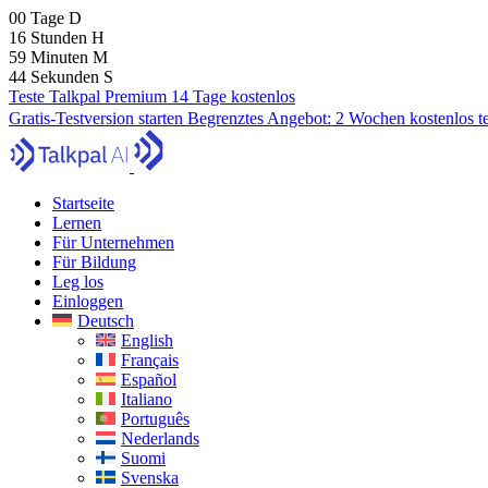
00
Tage
D
16
Stunden
H
59
Minuten
M
42
Sekunden
S
Teste Talkpal Premium 14 Tage kostenlos
Gratis-Testversion starten
Begrenztes Angebot:
2 Wochen kostenlos t
Startseite
Lernen
Für Unternehmen
Für Bildung
Leg los
Einloggen
Deutsch
English
Français
Español
Italiano
Português
Nederlands
Suomi
Svenska