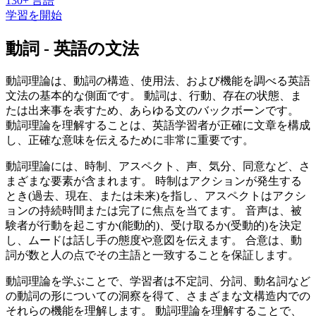
130+ 言語
学習を開始
動詞 - 英語の文法
動詞理論は、動詞の構造、使用法、および機能を調べる英語
文法の基本的な側面です。 動詞は、行動、存在の状態、ま
たは出来事を表すため、あらゆる文のバックボーンです。
動詞理論を理解することは、英語学習者が正確に文章を構成
し、正確な意味を伝えるために非常に重要です。
動詞理論には、時制、アスペクト、声、気分、同意など、さ
まざまな要素が含まれます。 時制はアクションが発生する
とき(過去、現在、または未来)を指し、アスペクトはアクシ
ョンの持続時間または完了に焦点を当てます。 音声は、被
験者が行動を起こすか(能動的)、受け取るか(受動的)を決定
し、ムードは話し手の態度や意図を伝えます。 合意は、動
詞が数と人の点でその主語と一致することを保証します。
動詞理論を学ぶことで、学習者は不定詞、分詞、動名詞など
の動詞の形についての洞察を得て、さまざまな文構造内での
それらの機能を理解します。 動詞理論を理解することで、