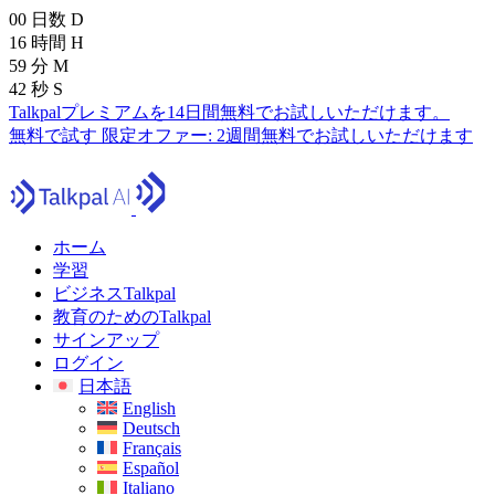
00
日数
D
16
時間
H
59
分
M
40
秒
S
Talkpalプレミアムを14日間無料でお試しいただけます。
無料で試す
限定オファー:
2週間無料でお試しいただけます
ホーム
学習
ビジネスTalkpal
教育のためのTalkpal
サインアップ
ログイン
日本語
English
Deutsch
Français
Español
Italiano